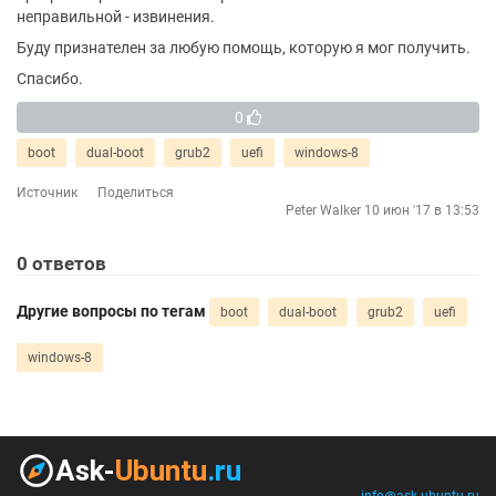
неправильной - извинения.
Буду признателен за любую помощь, которую я мог получить.
Спасибо.
0
boot
dual-boot
grub2
uefi
windows-8
Источник
Поделиться
Peter Walker
10 июн '17 в 13:53
0
ответов
Другие вопросы по тегам
boot
dual-boot
grub2
uefi
windows-8