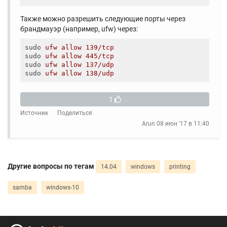
Также можно разрешить следующие порты через
брандмауэр (например, ufw) через:
sudo
ufw allow 139/tcp  
sudo
ufw allow 445/tcp  
sudo
ufw allow 137/udp  
sudo
ufw allow 138/udp  
1
Источник
Поделиться
Arun
08 июн '17 в 11:40
Другие вопросы по тегам
14.04
windows
printing
samba
windows-10