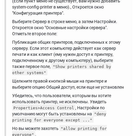
(Если пункт меню не существует, вам нужно добавить
system-config-printer в меню)., Откроется окно
"Конфигурация принтера".
Выберите Сервер в строке меню, а затем Настройки.
Откроется окно "Основные настройки сервера".
Отметьте второе поле:
Публикация общих принтеров, подключенных к этому
серверу. Если этот компьютер действует как сервер
печати и как клиент (ему нужен доступ к принтеру,
подключенному к другому компьютеру), выберите
также первое поле,
"Show printers shared by
other systems"
Щелкните правой кнопкой мыши на принтере и
выберите опцию Общий доступ, если еще не установлен
Убедитесь, что пользователи, которым вы хотите
использовать принтер, не исключены. Увидеть
, Настройки по
Properties>Access Control
умолчанию могут быть установлены на
"deny
printing for everyone except ..."
Но вы можете захотеть
"allow printing for
,
everyone"