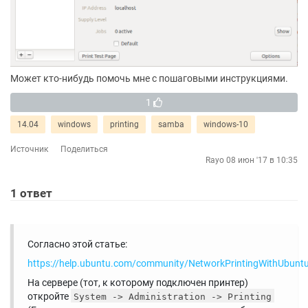
Может кто-нибудь помочь мне с пошаговыми инструкциями.
1
14.04
windows
printing
samba
windows-10
Источник
Поделиться
Rayo
08 июн '17 в 10:35
1
ответ
Согласно этой статье:
https://help.ubuntu.com/community/NetworkPrintingWithUbunt
На сервере (тот, к которому подключен принтер)
откройте
System -> Administration -> Printing