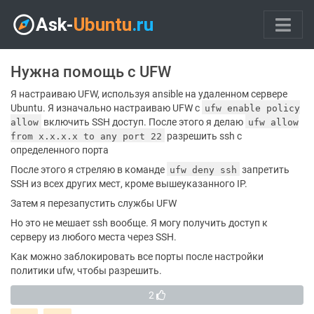
Нужна помощь с UFW
Я настраиваю UFW, используя ansible на удаленном сервере
Ubuntu. Я изначально настраиваю UFW с
ufw enable policy
включить SSH доступ. После этого я делаю
allow
ufw allow
разрешить ssh с
from x.x.x.x to any port 22
определенного порта
После этого я стреляю в команде
запретить
ufw deny ssh
SSH из всех других мест, кроме вышеуказанного IP.
Затем я перезапустить службы UFW
Но это не мешает ssh вообще. Я могу получить доступ к
серверу из любого места через SSH.
Как можно заблокировать все порты после настройки
политики ufw, чтобы разрешить.
2