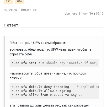
ssh
ufw
Источник
Поделиться
Ubuntuser
11 июл '16 в 09:16
1
ответ
Я бы настроил UFW таким образом:
во-первых, убедитесь, что UFW
неактивен,
чтобы не
отрезать себя
sudo
 ufw status 
# should say inactive if not, tur
чем настроить (обратите внимание, что порядок
важен):
sudo ufw 
default
 deny incoming    
# applied at th
sudo ufw 
default
 allow outgoing

sudo ufw allow 
from
 x.x.x.x to any 
22
эти правила должны делать это, так как разрешен