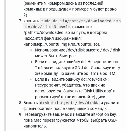
(замените N номером диска из последней
команды; в предыдущем примере N будет равно
2).
казнить
sudo dd if=/path/to/downloaded.iso
(замените
of=/dev/rdiskN bs=1m
/path/to/downloaded.iso на путь, в котором
находится файл изображения;
например,./ubuntu.img или./ubuntu.iso).
Использование /dev/rdisk вместо / dev / disk
может быть быстрее
Если вы видите ошибку dd: Неверное число
'1m', вы используете GNU dd. Используйте ту
же команду, но замените bs=1m на bs=1M
Если вы видите ошибку dd: /dev/diskN:
Ресурс занят, убедитесь, что диск не
используется. Запустите "Disk Utility.app" и
размонтируйте (не извлекайте) диск
Бежать
и удалите
diskutil eject /dev/diskN
флеш-носитель после завершения команды.
Перезагрузите ваш Mac и нажмите alt/option key,
пока Mac перезагружается, чтобы выбрать USB-
накопитель.