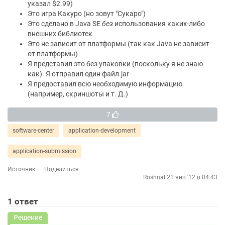
указал $2.99)
Это игра Какуро (но зовут "Сукаро")
Это сделано в Java SE
без
использования каких-либо
внешних библиотек
Это не зависит от платформы (так как Java не зависит
от платформы)
Я представил это без упаковки (поскольку я не знаю
как). Я отправил один файл.jar
Я предоставил всю необходимую информацию
(например, скриншоты и т. Д.)
7
software-center
application-development
application-submission
Источник
Поделиться
Roshnal
21 янв '12 в 04:43
1
ответ
Решение