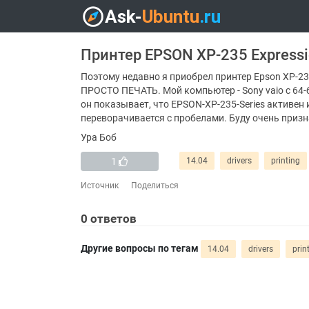
Принтер EPSON XP-235 Express
Поэтому недавно я приобрел принтер Epson XP-235
ПРОСТО ПЕЧАТЬ. Мой компьютер - Sony vaio с 64-би
он показывает, что EPSON-XP-235-Series активен 
переворачивается с пробелами. Буду очень приз
Ура Боб
1
14.04
drivers
printing
Источник
Поделиться
0
ответов
Другие вопросы по тегам
14.04
drivers
prin