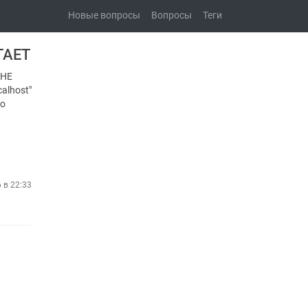
Новые вопросы
Вопросы
Теги
ТАЕТ
 НЕ
alhost"
то
6 в 22:33