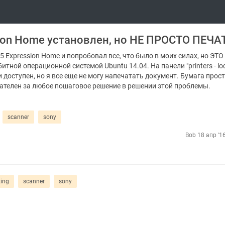
ion Home установлен, но НЕ ПРОСТО ПЕЧА
 Expression Home и попробовал все, что было в моих силах, но ЭТО
тной операционной системой Ubuntu 14.04. На панели "printers - loc
и доступен, но я все еще не могу напечатать документ. Бумага прос
нателен за любое пошаговое решение в решении этой проблемы.
scanner
sony
Bob
18 апр '1
ting
scanner
sony