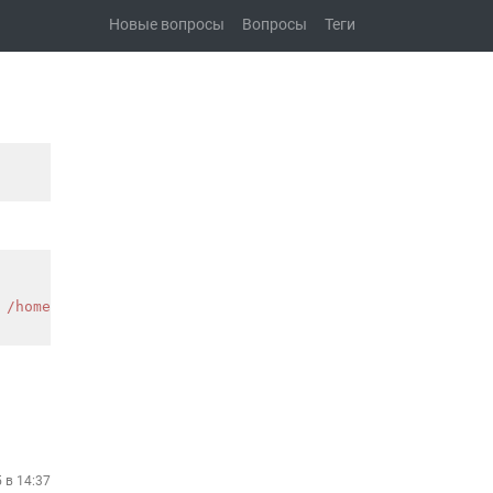
Новые вопросы
Вопросы
Теги
 
/home/g
authier/Google\ Drive/encrypted)

5 в 14:37