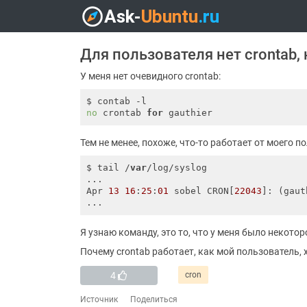
Для пользователя нет crontab,
У меня нет очевидного crontab:
no
 crontab 
for
Тем не менее, похоже, что-то работает от моего п
$ tail /
var
/log/syslog

...

Apr 
13
16
:
25
:
01
 sobel CRON[
22043
]: (gaut
Я узнаю команду, это то, что у меня было некотор
Почему crontab работает, как мой пользователь, 
4
cron
Источник
Поделиться