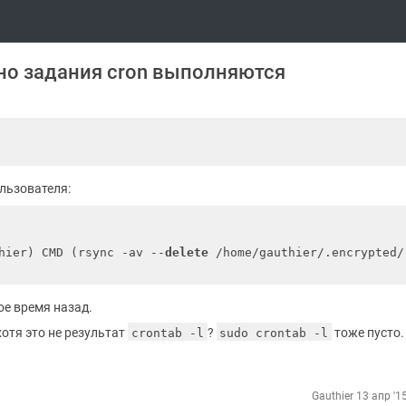
 но задания cron выполняются
ользователя:
hier) CMD (rsync -av --
delete
 /home/gauthier/.encrypted/
ое время назад.
хотя это не результат
?
тоже пусто.
crontab -l
sudo crontab -l
Gauthier
13 апр '1