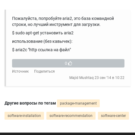
Пожалуйста, попробуйте aria2, это база командной
строки, но лучший инструмент для загрузки.
$ sudo apt-get установить aria2
использование (без кавычек):
$ aria2c "http ссылка на файл"
0
Источник
Поделиться
Majid Mushtaq
23 сен '14 в 10:22
Другие вопросы по тегам
package-management
software-installation
software-recommendation
software-center