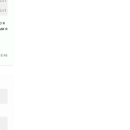
ist-packages
ist-packages
о я
ми я
18:46