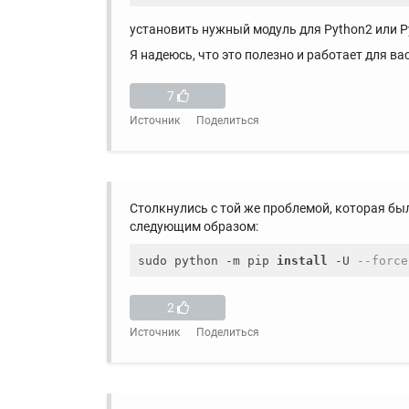
установить нужный модуль для Python2 или P
Я надеюсь, что это полезно и работает для ва
7
Источник
Поделиться
Столкнулись с той же проблемой, которая был
следующим образом:
sudo python -m pip 
install
 -U 
--force
2
Источник
Поделиться