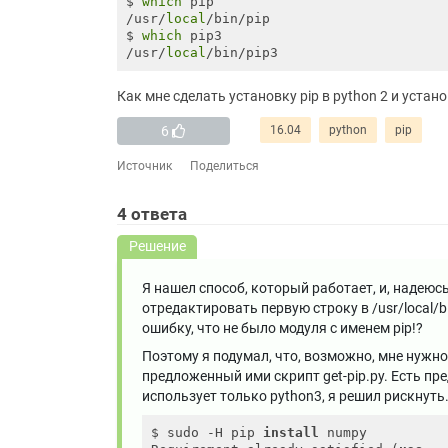
$ 
which
 pip

/usr/
local
/bin/pip

$ 
which
 pip3

/usr/
local
Как мне сделать установку pip в python 2 и устано
6
16.04
python
pip
Источник
Поделиться
4
ответа
Решение
Я нашел способ, который работает, и, надеюсь
отредактировать первую строку в /usr/local/bi
ошибку, что не было модуля с именем pip!?
Поэтому я подумал, что, возможно, мне нужно
предложенный ими скрипт get-pip.py. Есть пр
использует только python3, я решил рискнуть.
$ sudo -H pip 
install
 numpy
