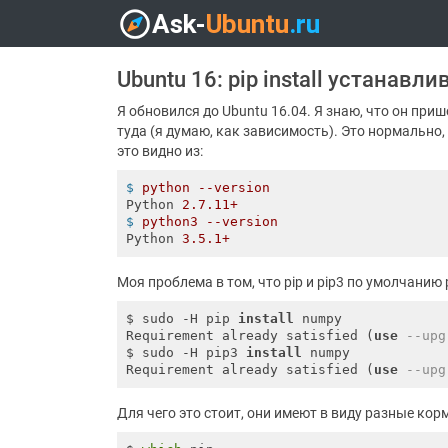
Ubuntu 16: pip install устанавл
Я обновился до Ubuntu 16.04. Я знаю, что он при
туда (я думаю, как зависимость). Это нормально,
это видно из:
$
python --version
Python
2.7.11+
$
python3 --version
Python
3.5.1+
Моя проблема в том, что pip и pip3 по умолчанию 
$ sudo -H pip 
install
 numpy

Requirement already satisfied (
use
--upg
$ sudo -H pip3 
install
 numpy

Requirement already satisfied (
use
--upg
Для чего это стоит, они имеют в виду разные кор