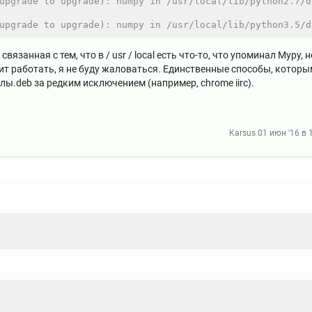
upgrade to upgrade): numpy in /usr/local/lib/python2.7/d
upgrade to upgrade): numpy in /usr/local/lib/python3.5/d
занная с тем, что в / usr / local есть что-то, что упоминал Муру, н
жит работать, я не буду жаловаться. Единственные способы, которы
йлы.deb за редким исключением (например, chrome iirc).
Karsus
01 июн '16 в 