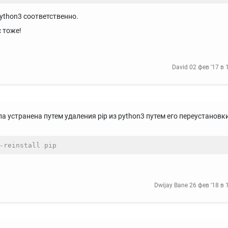
ython3 соответственно.
с тоже!
David
02 фев '17 в 
а устранена путем удаления pip из python3 путем его переустановк
-reinstall pip
Dwijay Bane
26 фев '18 в 