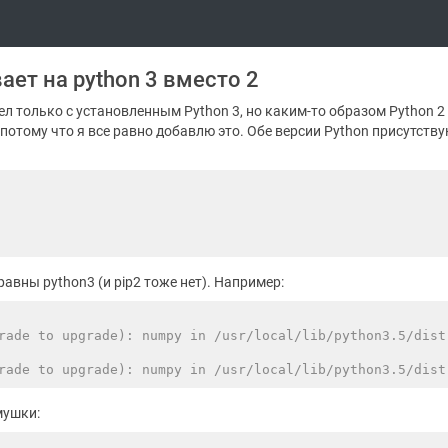
ивает на python 3 вместо 2
шел только с установленным Python 3, но каким-то образом Python 2
 потому что я все равно добавлю это. Обе версии Python присутству
равны python3 (и pip2 тоже нет). Например:
rade to upgrade): numpy in /usr/local/lib/python3.5/dist
rade to upgrade): numpy in /usr/local/lib/python3.5/dist
мушки: