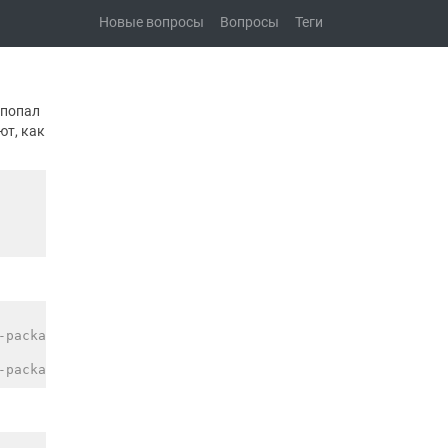
Новые вопросы
Вопросы
Теги
 попал
ют, как
-packages
-packages