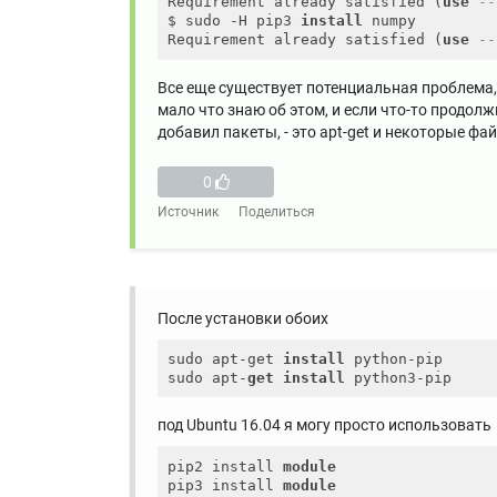
Requirement already satisfied (
use
--
$ sudo -H pip3 
install
 numpy

Requirement already satisfied (
use
--
Все еще существует потенциальная проблема, свя
мало что знаю об этом, и если что-то продол
добавил пакеты, - это apt-get и некоторые фа
0
Источник
Поделиться
После установки обоих
sudo apt-get 
install
 python-pip

sudo apt-
get
install
под Ubuntu 16.04 я могу просто использовать
pip2 install 
module
pip3 install 
module