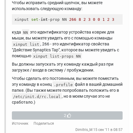
Чтобы исправить средний щелчок, вы можете
использовать следующую команду:
xinput 
set
-
int
-prop NN 
266
8
2
3
0
0
1
2
3
куда
это идентификатор устройства коврик для
NN
мыши, вы можете увидеть его с помощью команды
, 266 - это идентификатор свойства
xinput list
"Действие Synaptics Tap", которое вы можете увидеть с
помощью
xinput list-props NN
Вы должны запускать эту команду каждый раз при
загрузке / входе в систему / пробуждении.
Чтобы сделать его постоянным, вы можете поместить
эту команду в конец
файл в вашей домашней
.profile
папке. (Вы также можете попробовать положить его в
, но в моем случае это не
/etc/init.d/rc.local
сработало.)
2
Источник
Поделиться
Dimitris_M
15 сен '11 в 08:57