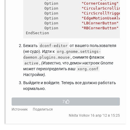
        Option          
"CornerCoasting"
        Option          
"CircularScrolling"
        Option          
"CircScrollTrigger"
        Option          
"EdgeMotionUseAlways
        Option          
"LBCornerButton"
        Option          
"RBCornerButton"
Бежать
от вашего пользователя
dconf-editor
(не судо). Идти к
org.gnome.settings-
, снимите флажок
daemon.plugins.mouse
,
(Известно, что демон настроек Gnome
active
может переопределить ваш
xorg.conf
Настройки).
Выйдите и войдите. Теперь все должно работать
нормально.
7
Источник
Поделиться
Nikita Volkov
16 апр '12 в 15:25