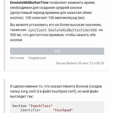
EmulateMidButtonTime
позволяет изменить время,
необходимое для создания средней кнопки
(допустимый период времени для нажатия обеих
кнопок). 100 означает 100 миллисекунд (мс).
Вы можете установить его на более высокие значения,
такие как
на
synclient EmulateMidButtonTime=500
500 мс, что достаточно времени, чтобы нажать обе
кнопки
0
Источник
Поделиться
Savvas Radevic
06 июл '12 в 08:26
Я сделал именно то, что сказал Никита Волков (создав
папку xorg.conf.d и файл touchpad.conf), но мой файл
выглядит так:
Section
"InputClass"
    Identifier      
"Touchpad"