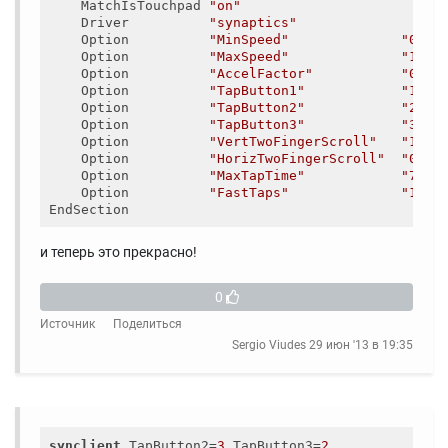
    MatchIsTouchpad 
"on"
    Driver          
"synaptics"
    Option          
"MinSpeed"
"0.5"
    Option          
"MaxSpeed"
"1.0"
    Option          
"AccelFactor"
"0.07
    Option          
"TapButton1"
"1"
    Option          
"TapButton2"
"2"
    Option          
"TapButton3"
"3"
    Option          
"VertTwoFingerScroll"
"1"
    Option          
"HorizTwoFingerScroll"
"0"
    Option          
"MaxTapTime"
"70"
    Option          
"FastTaps"
"1"
и теперь это прекрасно!
0
Источник
Поделиться
Sergio Viudes
29 июн '13 в 19:35
synclient
 TapButton2=
3
 TapButton3=
2