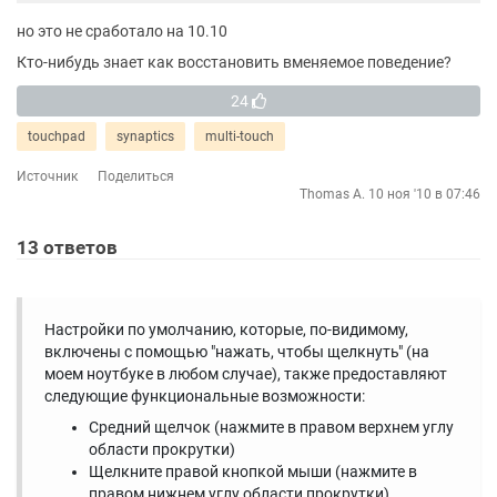
но это не сработало на 10.10
Кто-нибудь знает как восстановить вменяемое поведение?
24
touchpad
synaptics
multi-touch
Источник
Поделиться
Thomas A.
10 ноя '10 в 07:46
13
ответов
Настройки по умолчанию, которые, по-видимому,
включены с помощью "нажать, чтобы щелкнуть" (на
моем ноутбуке в любом случае), также предоставляют
следующие функциональные возможности:
Средний щелчок (нажмите в правом верхнем углу
области прокрутки)
Щелкните правой кнопкой мыши (нажмите в
правом нижнем углу области прокрутки)