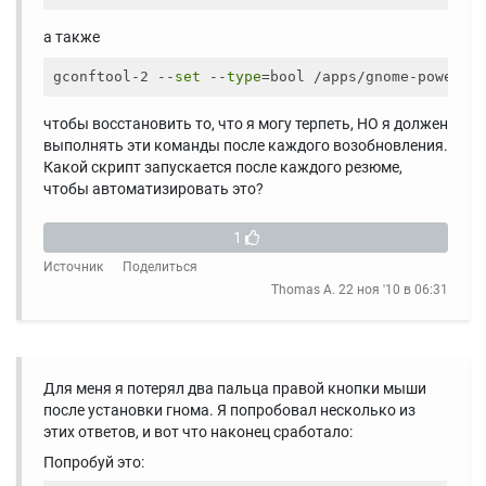
а также
gconftool-2 --
set
 --
type
=bool /apps/gnome-power-m
чтобы восстановить то, что я могу терпеть, НО я должен
выполнять эти команды после каждого возобновления.
Какой скрипт запускается после каждого резюме,
чтобы автоматизировать это?
1
Источник
Поделиться
Thomas A.
22 ноя '10 в 06:31
Для меня я потерял два пальца правой кнопки мыши
после установки гнома. Я попробовал несколько из
этих ответов, и вот что наконец сработало:
Попробуй это: