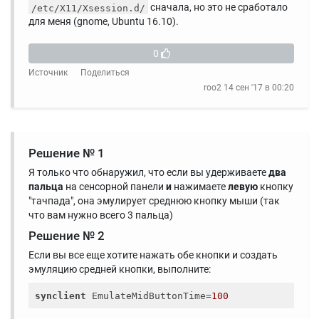
сначала, но это не сработало
/etc/X11/Xsession.d/
для меня (gnome, Ubuntu 16.10).
0
Источник
Поделиться
roo2
14 сен '17 в 00:20
Решение № 1
Я только что обнаружил, что если вы удерживаете
два
пальца
на сенсорной панели
и
нажимаете
левую
кнопку
"тачпада", она эмулирует среднюю кнопку мыши (так
что вам нужно всего 3 пальца)
Решение № 2
Если вы все еще хотите нажать обе кнопки и создать
эмуляцию средней кнопки, выполните:
synclient
 EmulateMidButtonTime=
100