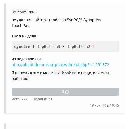
дал:
xinput
не удается найти устройство SynPS/2 Synaptics
TouchPad
так я и сделал
synclient
 TapButton3=
3
 TapButton2=
2
из подсказки от
http://ubuntuforums.org/showthread.php?t=1251372
Я положил это в моем
и вещи, кажется,
~/.bashrc
работают
3
Источник
Поделиться
19 ноя '10 в 19:46