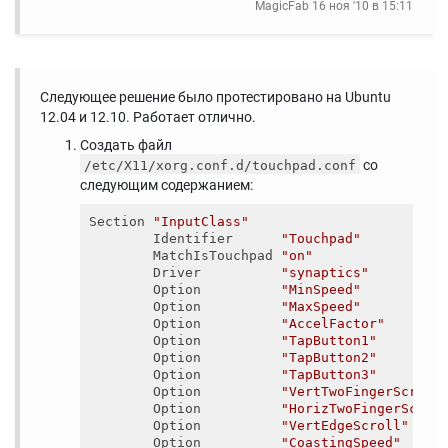
MagicFab
16 ноя '10 в 15:11
Следующее решение было протестировано на Ubuntu
12.04 и 12.10. Работает отлично.
Создать файл
со
/etc/X11/xorg.conf.d/touchpad.conf
следующим содержанием:
Section 
"InputClass"
        Identifier      
"Touchpad"
        MatchIsTouchpad 
"on"
        Driver          
"synaptics"
        Option          
"MinSpeed"
        Option          
"MaxSpeed"
        Option          
"AccelFactor"
        Option          
"TapButton1"
        Option          
"TapButton2"
        Option          
"TapButton3"
        Option          
"VertTwoFingerScroll
        Option          
"HorizTwoFingerScrol
        Option          
"VertEdgeScroll"
        Option          
"CoastingSpeed"