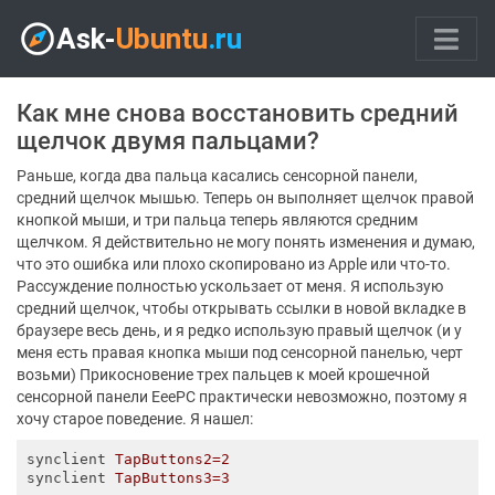
Как мне снова восстановить средний
щелчок двумя пальцами?
Раньше, когда два пальца касались сенсорной панели,
средний щелчок мышью. Теперь он выполняет щелчок правой
кнопкой мыши, и три пальца теперь являются средним
щелчком. Я действительно не могу понять изменения и думаю,
что это ошибка или плохо скопировано из Apple или что-то.
Рассуждение полностью ускользает от меня. Я использую
средний щелчок, чтобы открывать ссылки в новой вкладке в
браузере весь день, и я редко использую правый щелчок (и у
меня есть правая кнопка мыши под сенсорной панелью, черт
возьми) Прикосновение трех пальцев к моей крошечной
сенсорной панели EeePC практически невозможно, поэтому я
хочу старое поведение. Я нашел:
synclient
TapButtons2=2
synclient
TapButtons3=3