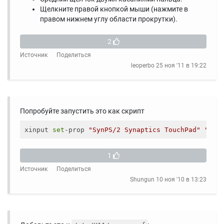
Щелкните правой кнопкой мыши (нажмите в
правом нижнем углу области прокрутки).
2
Источник
Поделиться
leoperbo
25 ноя '11 в 19:22
Попробуйте запустить это как скрипт
xinput 
set
-prop 
"SynPS/2 Synaptics TouchPad"
"Syn
1
Источник
Поделиться
Shungun
10 ноя '10 в 13:23