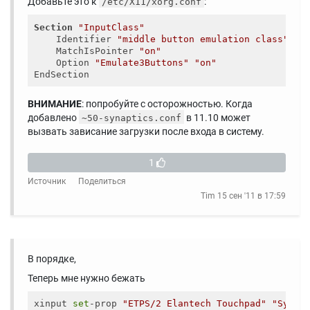
Добавьте это к
:
/etc/X11/xorg.conf
Section
"InputClass"
    Identifier 
"middle button emulation class"
    MatchIsPointer 
"on"
    Option 
"Emulate3Buttons"
"on"
ВНИМАНИЕ
: попробуйте с осторожностью. Когда
добавлено
в 11.10 может
~50-synaptics.conf
вызвать зависание загрузки после входа в систему.
1
Источник
Поделиться
Tim
15 сен '11 в 17:59
В порядке,
Теперь мне нужно бежать
xinput 
set
-prop 
"ETPS/2 Elantech Touchpad"
"Synap