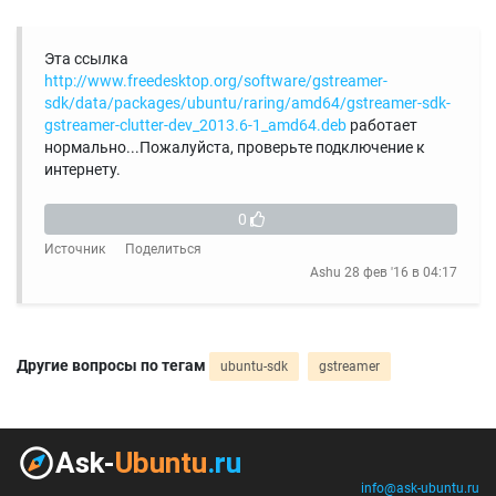
Эта ссылка
http://www.freedesktop.org/software/gstreamer-
sdk/data/packages/ubuntu/raring/amd64/gstreamer-sdk-
gstreamer-clutter-dev_2013.6-1_amd64.deb
работает
нормально...Пожалуйста, проверьте подключение к
интернету.
0
Источник
Поделиться
Ashu
28 фев '16 в 04:17
Другие вопросы по тегам
ubuntu-sdk
gstreamer
info@ask-ubuntu.ru