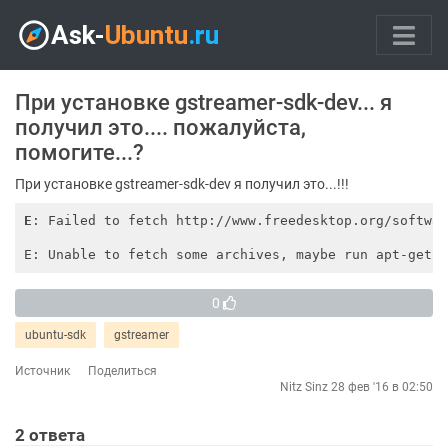
При установке gstreamer-sdk-dev... я
получил это.... пожалуйста,
помогите...?
При установке gstreamer-sdk-dev я получил это...!!!
E
: Failed to fetch http://www.freedesktop.org/softwar
E: Unable to fetch some archives, maybe run apt-get 
0
ubuntu-sdk
gstreamer
Источник
Поделиться
Nitz Sinz
28 фев '16 в 02:50
2
ответа