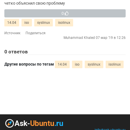
четко объяснил свою проблему
0
14.04
iso
syslinux
isolinux
Источник
Поделиться
Muhammad Khaled
07 мар '19 в 12:26
0
ответов
Другие вопросы по тегам
14.04
iso
syslinux
isolinux