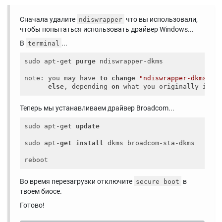
Сначала удалите
что вы использовали,
ndiswrapper
чтобы попытаться использовать драйвер Windows...
В
...
terminal
sudo apt-get 
purge
 ndiswrapper-dkms

note: you may have 
to
change
"ndiswrapper-dkms"
t
else
, depending 
on
Теперь мы устанавливаем драйвер Broadcom...
sudo apt-get 
update
sudo apt-
get
install
 dkms broadcom-sta-dkms

Во время перезагрузки отключите
в
secure boot
твоем биосе.
Готово!