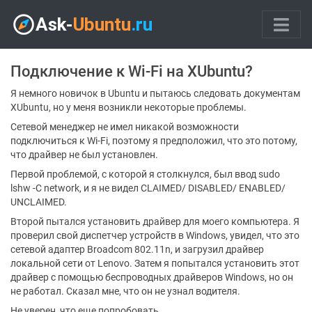
Подключение к Wi-Fi на XUbuntu?
Я немного новичок в Ubuntu и пытаюсь следовать документам
XUbuntu, но у меня возникли некоторые проблемы.
Сетевой менеджер не имел никакой возможности
подключиться к Wi-Fi, поэтому я предположил, что это потому,
что драйвер не был установлен.
Первой проблемой, с которой я столкнулся, был ввод sudo
lshw -C network, и я не видел CLAIMED/ DISABLED/ ENABLED/
UNCLAIMED.
Второй пытался установить драйвер для моего компьютера. Я
проверил свой диспетчер устройств в Windows, увидел, что это
сетевой адаптер Broadcom 802.11n, и загрузил драйвер
локальной сети от Lenovo. Затем я попытался установить этот
драйвер с помощью беспроводных драйверов Windows, но он
не работал. Сказал мне, что он не узнал водителя.
Не уверен, что еще попробовать.