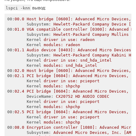
вывод:
lspci -knn
00
:
00.0 Host bridge [0600]: Advanced Micro Devices, 
Subsystem
: 
Hewlett-Packard Company Device [1
00
:
01.0 VGA compatible controller [0300]: Advanced M
Subsystem
: 
Hewlett-Packard Company Mullins [
Kernel
driver in use: radeon
Kernel
modules: radeon
00
:
01.1 Audio device [0403]: Advanced Micro Devices,
Subsystem
: 
Hewlett-Packard Company Kabini HD
Kernel
driver in use: snd_hda_intel
Kernel
modules: snd_hda_intel
00
:
02.0 Host bridge [0600]: Advanced Micro Devices, 
00
:
02.1 PCI bridge [0604]: Advanced Micro Devices, I
Kernel
driver in use: pcieport
Kernel
modules: shpchp
00
:
02.4 PCI bridge [0604]: Advanced Micro Devices, I
DeviceName
: 
CX20752 HD AUDIO CODEC
Kernel
driver in use: pcieport
Kernel
modules: shpchp
00
:
02.5 PCI bridge [0604]: Advanced Micro Devices, I
Kernel
driver in use: pcieport
Kernel
modules: shpchp
00
:
08.0 Encryption controller [1080]: Advanced Micro
Subsystem
: 
Advanced Micro Devices, Inc. [AMD