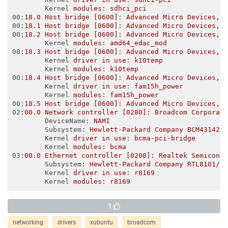
Kernel
modules: sdhci_pci
00
:
18.0 Host bridge [0600]: Advanced Micro Devices, 
00
:
18.1 Host bridge [0600]: Advanced Micro Devices, 
00
:
18.2 Host bridge [0600]: Advanced Micro Devices, 
Kernel
modules: amd64_edac_mod
00
:
18.3 Host bridge [0600]: Advanced Micro Devices, 
Kernel
driver in use: k10temp
Kernel
modules: k10temp
00
:
18.4 Host bridge [0600]: Advanced Micro Devices, 
Kernel
driver in use: fam15h_power
Kernel
modules: fam15h_power
00
:
18.5 Host bridge [0600]: Advanced Micro Devices, 
02
:
00.0 Network controller [0280]: Broadcom Corporat
DeviceName
: 
NAMI
Subsystem
: 
Hewlett-Packard Company BCM43142 
Kernel
driver in use: bcma-pci-bridge
Kernel
modules: bcma
03
:
00.0 Ethernet controller [0200]: Realtek Semicond
Subsystem
: 
Hewlett-Packard Company RTL8101/2
Kernel
driver in use: r8169
Kernel
modules: r8169
1
networking
drivers
xubuntu
broadcom