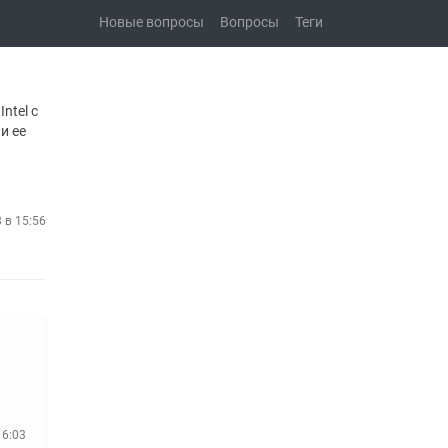
Новые вопросы
Вопросы
Теги
ntel с
и ее
 в 15:56
16:03