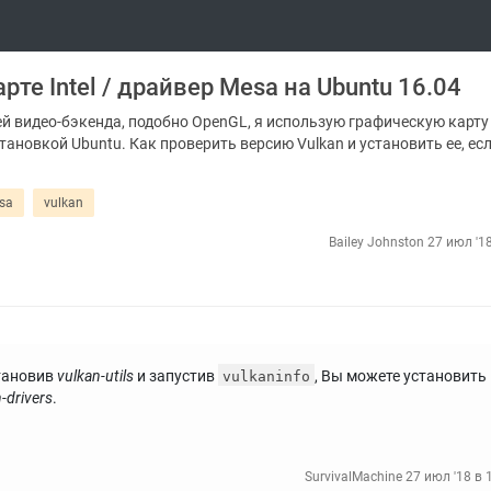
те Intel / драйвер Mesa на Ubuntu 16.04
ей видео-бэкенда, подобно OpenGL, я использую графическую карту I
ановкой Ubuntu. Как проверить версию Vulkan и установить ее, есл
sa
vulkan
Bailey Johnston
27 июл '18
становив
vulkan-utils
и запустив
, Вы можете установить
vulkaninfo
-drivers
.
SurvivalMachine
27 июл '18 в 