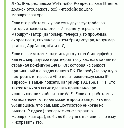
Либо IP-адрес шлюза Wi-Fi, либо IP-адрес шлюза Ethernet
должен отображать веб-интерфейс вашего
маршрутизатора.
Если это работает, и у вас есть другие устройства,
которые подключаются к Интернету через этот
маршрутизатор (например, телефон), то проблема,
скорее всего, связана с типом брандмауэра, например,
iptables, AppArmor, ufw и т. Д.
Если вы не можете получить доступ к веб-интерфейсу
вашего маршрутизатора, вероятно, у вас есть какая-то
странная конфигурация DHCP, которая не выдает
правильный шлюз для вашего ПК. Попробуйте вручную
настроить интерфейс Ethernet с неиспользуемым IP-
адресом в вашей подсети, например 192.168.1.111. Это
также намного легче сделать правильно при
использовании кабеля, а не Wi-Fi. Если это работает, и
вы подключены, то вы можете просто запустить его,
убедившись, что ваш маршрутизатор никогда не
выдаст IP-адрес (проверьте конфигурацию
маршрутизатора), но было бы лучше выяснить, почему
и исправить это.