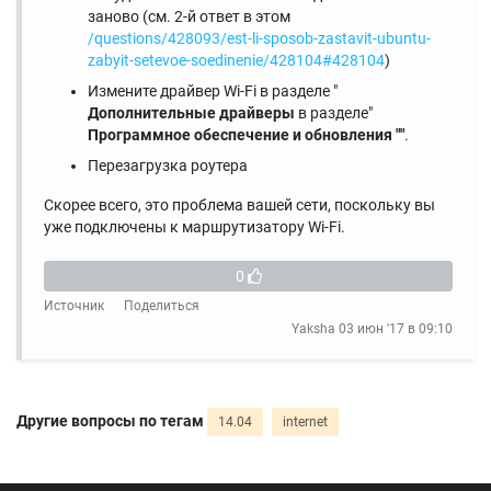
заново (см. 2-й ответ в этом
/questions/428093/est-li-sposob-zastavit-ubuntu-
zabyit-setevoe-soedinenie/428104#428104
)
Измените драйвер Wi-Fi в разделе "
Дополнительные драйверы
в разделе"
Программное обеспечение и обновления ""
.
Перезагрузка роутера
Скорее всего, это проблема вашей сети, поскольку вы
уже подключены к маршрутизатору Wi-Fi.
0
Источник
Поделиться
Yaksha
03 июн '17 в 09:10
Другие вопросы по тегам
14.04
internet