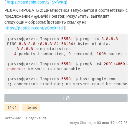
(
https://pastebin.com/2FSvfwKq
)
РЕДАКТИРОВАТЬ 2: Диагностика запускается в соответствии с
предложением @David Foerster. Результаты выглядят
следующим образом: [вставить ссылку на
https://pastebin.com/zGseXr1d
]:
jarvis@jarvis-Inspiron-
5558
:~
$ ping -c4 
8.8
.
8.8
PING 
8.8
.
8.8
 (
8.8
.
8.8
) 
56
(
84
) bytes of data.

--- 
8.8
.
8.8
 ping statistics 

---
4
 packets transmitted, 
0
 received, 
100
% packet lo
jarvis@jarvis-Inspiron-
5558
:~
$ ping6 -c4 
2001
:
4860
:
4
connect:
 Network is unreachable

jarvis@jarvis-Inspiron-
5558
:~
$ host google.com

1
14.04
internet
Источник
Поделиться
Arkya Chatterjee
03 июн '17 в 07:26