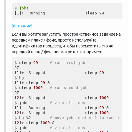
$
jobs
[источник]
Если вы хотите запустить пространственное задание на
переднем плане / фоне, просто используйте
идентификатор процесса, чтобы переместить его на
передний план / фон. посмотрите этот пример:
$ 
sleep
99
# run first job
^Z

[
1
]+  Stopped                 
sleep
99
$ bg

[
1
]+ 
sleep
99
 &

$ 
sleep
1000
# run second job
^Z

[
2
]+  Stopped                 
sleep
1000
$ jobs         
# view all jobs
[
1
]-  Running                 
sleep
99
 &

[
2
]+  Stopped                 
sleep
1000
$ bg %2        
# move jobs number 2 to run in bac
[
2
]+ 
sleep
1000
 &

$ jobs         
# view all jobs