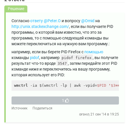
Решение
Согласно
ответу @Peter.O
и вопросу
@Omid
на
http://unix.stackexchange.com/
, если вы получаете PID
программы, о которой вам известно, что это за
программа, то с помощью следующей команды вы
можете переключиться на нужную вам программу.:
например, если вы берете PID Firefox с
помощью
команды
pidof
, например
, вы получите
pidof firefox
результат что-то вроде
, затем передайте этот PID
3547
команде ниже и переключитесь на вашу программу,
которая использует его PID:
wmctrl
 -ia $(wmctrl -lp | awk -vpid=
$PID
'
$3
==354
1
Источник
Поделиться
αғsнιη
21 сен '14 в 19:25