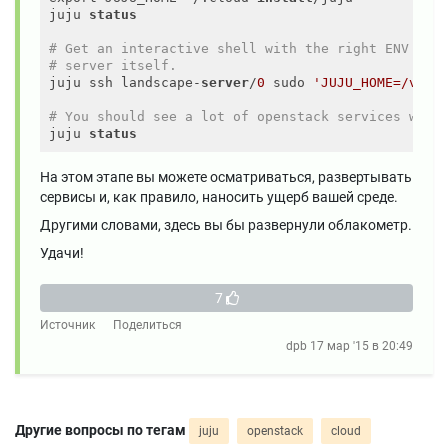
juju 
status
# Get an interactive shell with the right ENV sou
# server itself.
juju ssh landscape-
server
/
0
 sudo 
'JUJU_HOME=/var/
# You should see a lot of openstack services with
juju 
status
На этом этапе вы можете осматриваться, развертывать
сервисы и, как правило, наносить ущерб вашей среде.
Другими словами, здесь вы бы развернули облакометр.
Удачи!
7
Источник
Поделиться
dpb
17 мар '15 в 20:49
Другие вопросы по тегам
juju
openstack
cloud