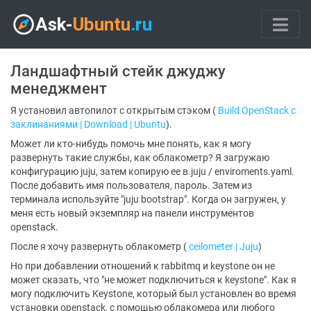
Ландшафтный стейк джуджу
менеджмент
Я установил автопилот с открытым стэком (
Build OpenStack с
заклинаниями | Download | Ubuntu
).
Может ли кто-нибудь помочь мне понять, как я могу
развернуть такие службы, как облакометр? Я загружаю
конфигурацию juju, затем копирую ее в.juju / enviroments.yaml.
После добавить имя пользователя, пароль. Затем из
терминала используйте "juju bootstrap". Когда он загружен, у
меня есть новый экземпляр на панели инструментов
openstack.
После я хочу развернуть облакометр (
ceilometer | Juju
)
Но при добавлении отношений к rabbitmq и keystone он не
может сказать, что "не может подключиться к keystone". Как я
могу подключить Keystone, который был установлен во время
установки openstack, с помощью облакомера или любого