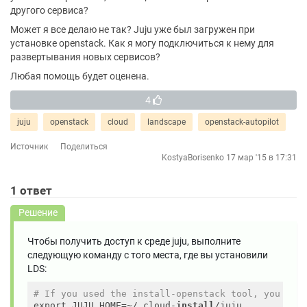
другого сервиса?
Может я все делаю не так? Juju уже был загружен при
установке openstack. Как я могу подключиться к нему для
развертывания новых сервисов?
Любая помощь будет оценена.
4
juju
openstack
cloud
landscape
openstack-autopilot
Источник
Поделиться
KostyaBorisenko
17 мар '15 в 17:31
1
ответ
Решение
Чтобы получить доступ к среде juju, выполните
следующую команду с того места, где вы установили
LDS:
# If you used the install-openstack tool, you wan
export JUJU_HOME=~/.cloud-
install
/juju
