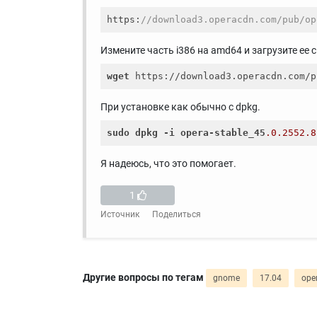
https:
//download3.operacdn.com/pub/op
Измените часть i386 на amd64 и загрузите ее
wget
При установке как обычно с dpkg.
sudo
dpkg
-i
opera-stable_45
.0
.2552
.8
Я надеюсь, что это помогает.
1
Источник
Поделиться
Другие вопросы по тегам
gnome
17.04
ope