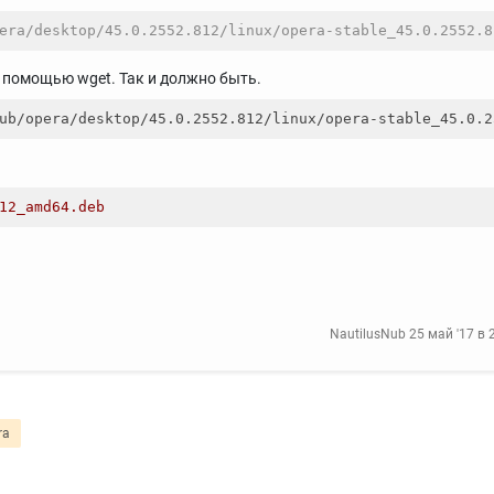
era/desktop/45.0.2552.812/linux/opera-stable_45.0.2552.8
 с помощью wget. Так и должно быть.
12_amd64
.deb
NautilusNub
25 май '17 в 
ra