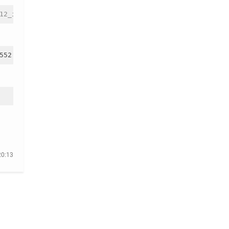
12_i386.deb
20:13