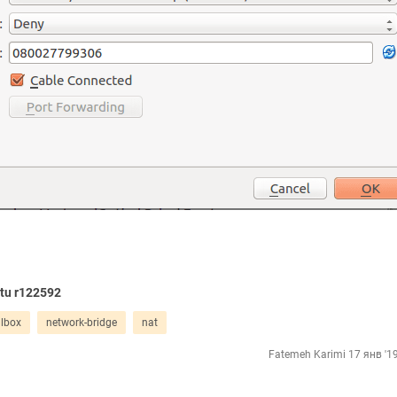
tu r122592
albox
network-bridge
nat
Fatemeh Karimi
17 янв '1