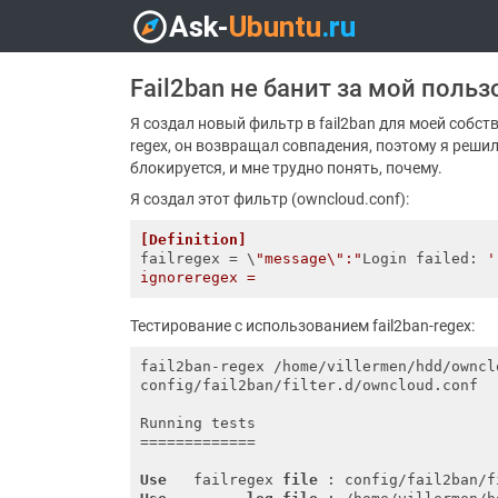
Fail2ban не банит за мой поль
Я создал новый фильтр в fail2ban для моей собст
regex, он возвращал совпадения, поэтому я решил
блокируется, и мне трудно понять, почему.
Я создал этот фильтр (owncloud.conf):
[Definition]
failregex
 = \
"message\":"
Login failed: 
'
Тестирование с использованием fail2ban-regex:
fail2ban-regex /home/villermen/hdd/owncl
config/fail2ban/filter.d/owncloud.conf

Running tests

=============

Use
   failregex 
file