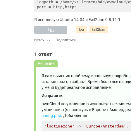
logpath
port
Я использую Ubuntu 14.04 и Fail2ban 0.8.11-1.
1
log
fail2ban
Источник
Поделиться
1
ответ
Решение
Я сам выяснил проблему, используя подробный 
сколько раз он собрал. Время было все на оди
у меня будет реальное исправление.
Исправить
:
ownCloud по умолчанию использует не систем
умолчанию (я нахожусь в Европе / Амстердаме
config.php
. Добавление
'logtimezone'
 => 
'Europe/Amsterdam'