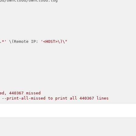
dd/owncloud/owncloud.log

.*'
 \(Remote IP: 
'<HOST>\)\"

ed, 440367 missed
