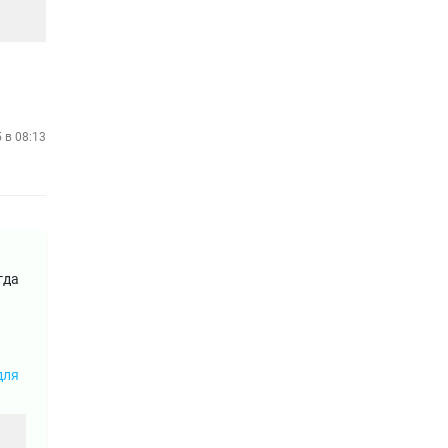
5 в 08:13
гда
для