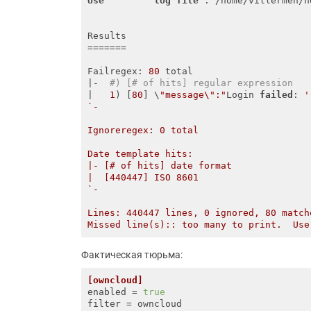
Use
log
file
 : /home/villermen/h
Results

=======

Failregex: 
80
 total

|-  
#) [# of hits] regular expression
|   
1
) [
80
] \
"message\":"
Login 
failed
: 
'
`-

Ignoreregex: 0 total

Date template hits:

|- [# of hits] date format

|  [440447] ISO 8601

`-

Lines: 440447 lines, 0 ignored, 80 match
Фактическая тюрьма:
[owncloud]
enabled
 = 
true
filter