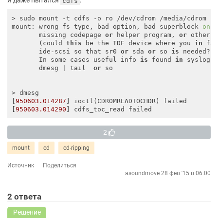
Я даже пытался
:
cdfs
> sudo mount -t cdfs -o ro /dev/cdrom /media/cdrom

mount: wrong fs type, bad option, bad superblock 
on
 /
       missing codepage 
or
 helper program, 
or
 other e
       (could 
this
 be the IDE device where you 
in
 fac
       ide-scsi so that sr0 
or
 sda 
or
 so 
is
 needed?)

       In some cases useful info 
is
 found 
in
 syslog 
       dmesg | tail  
or
 so

> dmesg

[
950603.014287
] ioctl(CDROMREADTOCHDR) failed

[
950603.014290
2
mount
cd
cd-ripping
Источник
Поделиться
asoundmove
28 фев '15 в 06:00
2
ответа
Решение