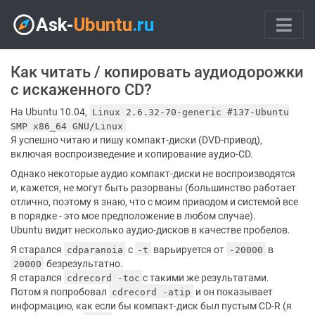
Как читать / копировать аудиодорожки
с искаженного CD?
На Ubuntu 10.04,
Linux 2.6.32-70-generic #137-Ubuntu
SMP x86_64 GNU/Linux
Я успешно читаю и пишу компакт-диски (DVD-привод),
включая воспроизведение и копирование аудио-CD.
Однако некоторые аудио компакт-диски не воспроизводятся
и, кажется, не могут быть разорваны (большинство работает
отлично, поэтому я знаю, что с моим приводом и системой все
в порядке - это мое предположение в любом случае).
Ubuntu видит несколько аудио-дисков в качестве пробелов.
Я старался
с
варьируется от
в
cdparanoia
-t
-20000
безрезультатно.
20000
Я старался
с такими же результатами.
cdrecord -toc
Потом я попробовал
и он показывает
cdrecord -atip
информацию, как если бы компакт-диск был пустым CD-R (я