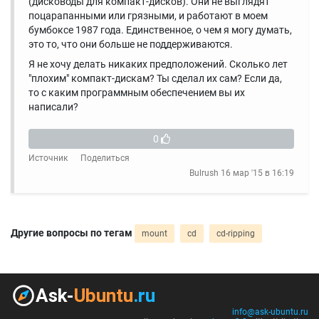
(дисководы для компакт-дисков). Они не выглядят
поцарапанными или грязными, и работают в моем
бумбоксе 1987 года. Единственное, о чем я могу думать,
это то, что они больше не поддерживаются.
Я не хочу делать никаких предположений. Сколько лет
"плохим" компакт-дискам? Ты сделал их сам? Если да,
то с каким программным обеспечением вы их
написали?
0
Источник
Поделиться
Bulrush
16 мар '15 в 16:19
Другие вопросы по тегам
mount
cd
cd-ripping
info@ask-ubuntu.ru