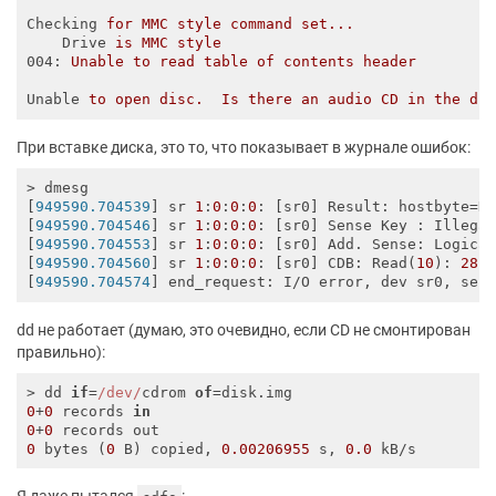
Checking
for MMC style command set...
Drive
is MMC style
004
: 
Unable to read table of contents header
Unable
to open disc.  Is there an audio CD in the dr
При вставке диска, это то, что показывает в журнале ошибок:
> dmesg

[
949590.704539
] sr 
1
:
0
:
0
:
0
: [sr0] Result: hostbyte=DI
[
949590.704546
] sr 
1
:
0
:
0
:
0
: [sr0] Sense Key : Illegal
[
949590.704553
] sr 
1
:
0
:
0
:
0
: [sr0] Add. Sense: Logica
[
949590.704560
] sr 
1
:
0
:
0
:
0
: [sr0] CDB: Read(
10
): 
28
[
949590.704574
] end_request: I/O error, dev sr0, sec
dd не работает (думаю, это очевидно, если CD не смонтирован
правильно):
> dd 
if
=
/dev/
cdrom 
of
0
+
0
 records 
in
0
+
0
0
 bytes (
0
 B) copied, 
0.00206955
 s, 
0.0