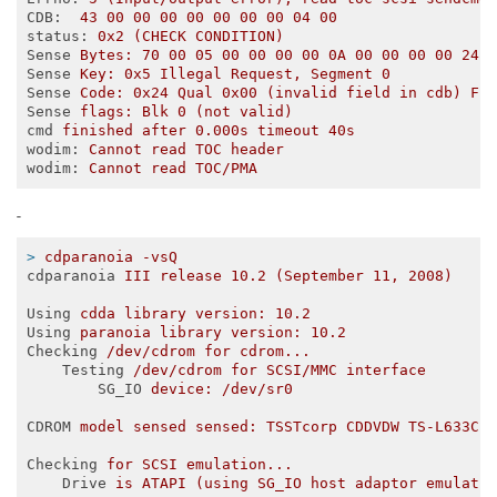
CDB
:  
43 00 00 00 00 00 00 00 04 00
status
: 
0x2 (CHECK CONDITION)
Sense
Bytes: 70 00 05 00 00 00 00 0A 00 00 00 00 24 
Sense
Key: 0x5 Illegal Request, Segment 0
Sense
Code: 0x24 Qual 0x00 (invalid field in cdb) Fr
Sense
flags: Blk 0 (not valid) 
cmd
finished after 0.000s timeout 40s
wodim
: 
Cannot read TOC header
wodim
: 
Cannot read TOC/PMA
-
>
cdparanoia -vsQ
cdparanoia
III release 10.2 (September 11, 2008)
Using
cdda library version: 10.2
Using
paranoia library version: 10.2
Checking
/dev/cdrom for cdrom...
Testing
/dev/cdrom for SCSI/MMC interface
SG_IO
device: /dev/sr0
CDROM
model sensed sensed: TSSTcorp CDDVDW TS-L633C 
Checking
for SCSI emulation...
Drive
is ATAPI (using SG_IO host adaptor emulati