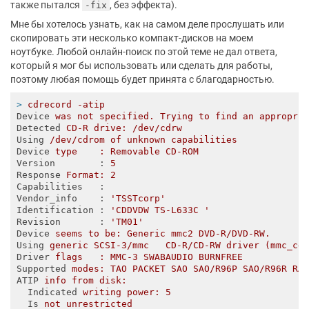
также пытался
, без эффекта).
-fix
Мне бы хотелось узнать, как на самом деле прослушать или
скопировать эти несколько компакт-дисков на моем
ноутбуке. Любой онлайн-поиск по этой теме не дал ответа,
который я мог бы использовать или сделать для работы,
поэтому любая помощь будет принята с благодарностью.
>
cdrecord -atip
Device
was not specified. Trying to find an appropri
Detected
CD-R drive: /dev/cdrw
Using
/dev/cdrom of unknown capabilities
Device
type    : Removable CD-ROM
Version
        : 
5
Response
Format: 2
Capabilities
   : 
Vendor_info
    : 
'TSSTcorp'
Identification
 : 
'CDDVDW TS-L633C '
Revision
       : 
'TM01'
Device
seems to be: Generic mmc2 DVD-R/DVD-RW.
Using
generic SCSI-3/mmc   CD-R/CD-RW driver (mmc_cd
Driver
flags   : MMC-3 SWABAUDIO BURNFREE 
Supported
modes: TAO PACKET SAO SAO/R96P SAO/R96R RA
ATIP
info from disk:
Indicated
writing power: 5
Is
not unrestricted