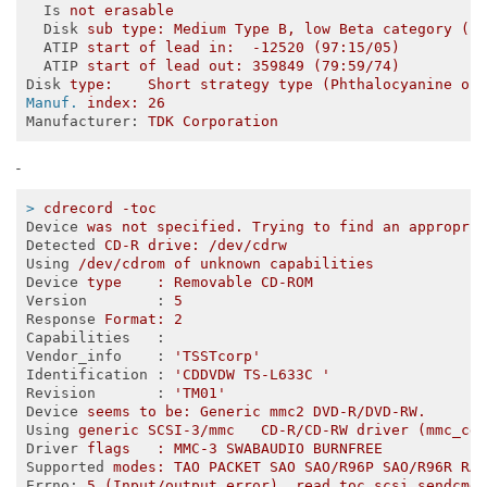
Is
not erasable
Disk
sub type: Medium Type B, low Beta category (B
ATIP
start of lead in:  -12520 (97:15/05)
ATIP
start of lead out: 359849 (79:59/74)
Disk
type:    Short strategy type (Phthalocyanine or
Manuf.
index: 26
Manufacturer
: 
TDK Corporation
-
>
cdrecord -toc
Device
was not specified. Trying to find an appropri
Detected
CD-R drive: /dev/cdrw
Using
/dev/cdrom of unknown capabilities
Device
type    : Removable CD-ROM
Version
        : 
5
Response
Format: 2
Capabilities
   : 
Vendor_info
    : 
'TSSTcorp'
Identification
 : 
'CDDVDW TS-L633C '
Revision
       : 
'TM01'
Device
seems to be: Generic mmc2 DVD-R/DVD-RW.
Using
generic SCSI-3/mmc   CD-R/CD-RW driver (mmc_cd
Driver
flags   : MMC-3 SWABAUDIO BURNFREE 
Supported
modes: TAO PACKET SAO SAO/R96P SAO/R96R RA
Errno
: 
5 (Input/output error), read toc scsi sendcmd