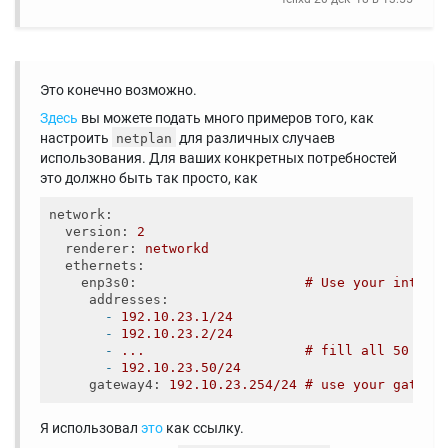
Это конечно возможно.
Здесь
вы можете подать много примеров того, как
настроить
для различных случаев
netplan
использования. Для ваших конкретных потребностей
это должно быть так просто, как
network
:
version
: 
2
renderer
: 
networkd
ethernets
: 
enp3s0
:                     
# Use your interf
addresses
:
-
192.10.23.1/24
-
192.10.23.2/24
-
...                    # fill all 50 add
-
192.10.23.50/24
gateway4
: 
192.10.23.254/24 # use your gatewa
Я использовал
это
как ссылку.