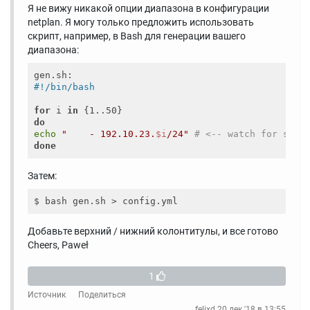
Я не вижу никакой опции диапазона в конфигурации
netplan. Я могу только предложить использовать
скрипт, например, в Bash для генерации вашего
диапазона:
for
 i 
in
do
echo
"    - 192.10.23.
$i
/24"
# <-- watch for spac
done
Затем:
Добавьте верхний / нижний колонтитулы, и все готово
Cheers, Paweł
1
Источник
Поделиться
felixd
20 дек '18 в 13:55