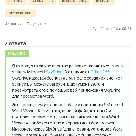
libreoffice
compatibility
microsoft-office
microsoft
microsoft-word
Источник
Поделиться
Eyal
21 фев '13 в 08:21
2
ответа
Решение
Я думаю, что самое простое решение - создать учетную
запись Microsoft
SkyDrive
. В отличие от
Office 365
SkyDrive кажется бесплатным. После создания учетной
записи вы можете загрузить документ Word и
просмотреть его с помощью веб-приложения SkyDrive
для просмотра Word.
Это проще, чем установить Wine и настольный Microsoft
Word Viewer; Кроме того, первый файл, который я
пытался просмотреть, выглядел искаженным в Word
Viewer на рабочем столе и корректно в Word Viewer в
Интернете через SkyDrive (для справки, установка Word
Viewer и Wine на рабочем столе не была особенно