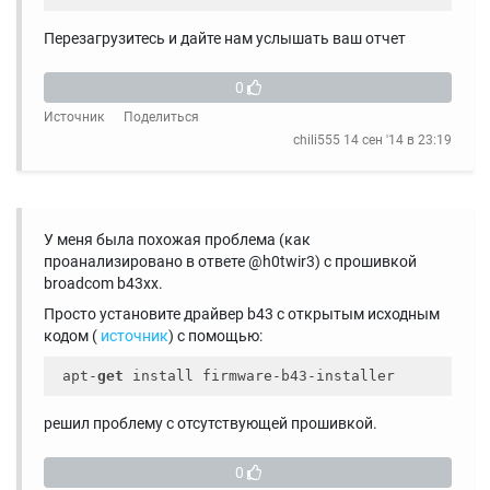
Перезагрузитесь и дайте нам услышать ваш отчет
0
Источник
Поделиться
chili555
14 сен '14 в 23:19
У меня была похожая проблема (как
проанализировано в ответе @h0twir3) с прошивкой
broadcom b43xx.
Просто установите драйвер b43 с открытым исходным
кодом (
источник
) с помощью:
 apt-
get
решил проблему с отсутствующей прошивкой.
0