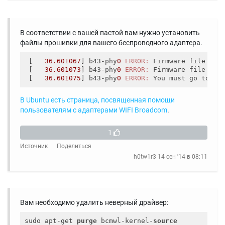
В соответствии с вашей пастой вам нужно установить
файлы прошивки для вашего беспроводного адаптера.
 [   
36.601067
] b43-phy
0
ERROR:
 Firmware file 
"b4
 [   
36.601073
] b43-phy
0
ERROR:
 Firmware file 
"b4
 [   
36.601075
] b43-phy
0
ERROR:
 You must go to 
ht
В Ubuntu есть страница, посвященная помощи
пользователям с адаптерами WIFI Broadcom
.
1
Источник
Поделиться
h0tw1r3
14 сен '14 в 08:11
Вам необходимо удалить неверный драйвер:
sudo apt-get 
purge
 bcmwl-kernel-
source