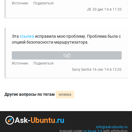
Источник
Поделиться
JB.
30 дек '14 в 11:33
Эта
ссылка
исправила мою проблему. Проблема была с
опцией безопасности маршрутизатора.
0
Источник
Поделиться
Saroj Santra
16 сен '14 в 12:02
Другие вопросы по тегам
wireless
info@ask-ubuntu.ru
licensed under
cc by-sa 3.0
with attribution