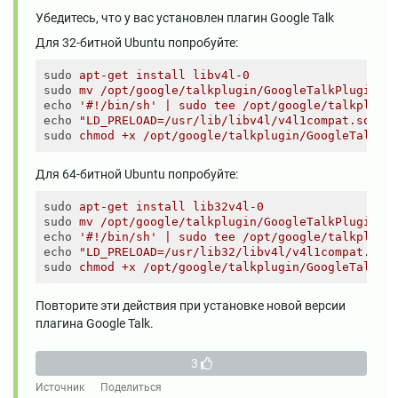
Убедитесь, что у вас установлен плагин Google Talk
Для 32-битной Ubuntu попробуйте:
sudo
apt-get install libv4l-0
sudo
mv /opt/google/talkplugin/GoogleTalkPlugin /
echo
'#!/bin/sh' | sudo tee /opt/google/talkplugi
echo
"LD_PRELOAD=/usr/lib/libv4l/v4l1compat.so /o
sudo
chmod +x /opt/google/talkplugin/GoogleTalkPl
Для 64-битной Ubuntu попробуйте:
sudo
apt-get install lib32v4l-0
sudo
mv /opt/google/talkplugin/GoogleTalkPlugin /
echo
'#!/bin/sh' | sudo tee /opt/google/talkplugi
echo
"LD_PRELOAD=/usr/lib32/libv4l/v4l1compat.so 
sudo
chmod +x /opt/google/talkplugin/GoogleTalkPl
Повторите эти действия при установке новой версии
плагина Google Talk.
3
Источник
Поделиться