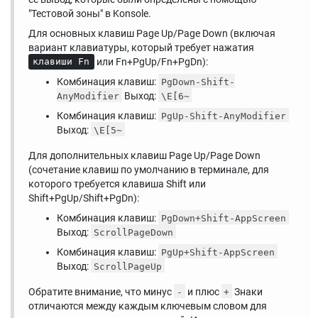
"Тестовой зоны" в Konsole.
Для основных клавиш Page Up/Page Down (включая
вариант клавиатуры, который требует нажатия
или Fn+PgUp/Fn+PgDn):
клавиши Fn
Комбинация клавиш:
PgDown-Shift-
Выход:
AnyModifier
\E[6~
Комбинация клавиш:
PgUp-Shift-AnyModifier
Выход:
\E[5~
Для дополнительных клавиш Page Up/Page Down
(сочетание клавиш по умолчанию в терминале, для
которого требуется клавиша Shift или
Shift+PgUp/Shift+PgDn):
Комбинация клавиш:
PgDown+Shift-AppScreen
Выход:
ScrollPageDown
Комбинация клавиш:
PgUp+Shift-AppScreen
Выход:
ScrollPageUp
Обратите внимание, что минус
и плюс
Знаки
-
+
отличаются между каждым ключевым словом для