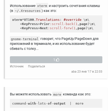
Использование
и настроить сочетания клавиш
xterm
(в
) как это:
~/.Xresources
xterm
*
VT100
.Translations
: 
#override
 \
n
\

    <
KeyPress
>
Prior
:scroll-back(1
,
page
)\
n
\

    <
KeyPress
>
Next
:scroll-forw(1
,
page
)\
n
говорит, что PageUp/PageDown для
gnome-terminal
приложений в терминале, и их использование будет
сбивать с толку...
1
Источник
Поделиться
aba
23 янв '17 в 22:03
Вы можете использовать
команда как это:
more
command-
with
-lots-
of
-
output