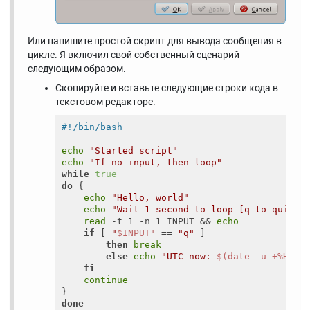
Или напишите простой скрипт для вывода сообщения в
цикле. Я включил свой собственный сценарий
следующим образом.
Скопируйте и вставьте следующие строки кода в
текстовом редакторе.
echo
"Started script"
echo
"If no input, then loop"
while
true
do
 {

echo
"Hello, world"
echo
"Wait 1 second to loop [q to quit]"
read
 -t 1 -n 1 INPUT && 
echo
if
 [ 
"
$INPUT
"
 == 
"q"
 ]

then
break
else
echo
"UTC now: 
$(date -u +%H%M%
fi
continue
done