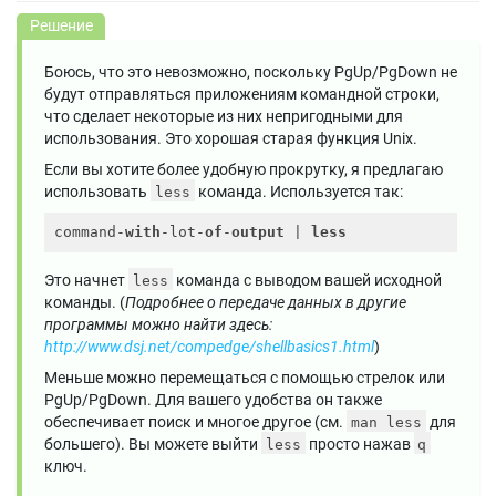
Решение
Боюсь, что это невозможно, поскольку PgUp/PgDown не
будут отправляться приложениям командной строки,
что сделает некоторые из них непригодными для
использования. Это хорошая старая функция Unix.
Если вы хотите более удобную прокрутку, я предлагаю
использовать
команда. Используется так:
less
command-
with
-lot-
of
-
output
 | 
less
Это начнет
команда с выводом вашей исходной
less
команды. (
Подробнее о передаче данных в другие
программы можно найти здесь:
http://www.dsj.net/compedge/shellbasics1.html
)
Меньше можно перемещаться с помощью стрелок или
PgUp/PgDown. Для вашего удобства он также
обеспечивает поиск и многое другое (см.
для
man less
большего). Вы можете выйти
просто нажав
less
q
ключ.