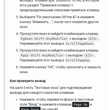
вкладку "Клавиатура" (Kubuntu 16.04), в которой
есть раздел "Привязки клавиш" с
предопределенными списками привязок клавиш.
Выберите "По умолчанию (XFree 4)" и нажмите
кнопку "Изменить...", после чего появится другое
окно.
Прокрутите вниз и найдите комбинацию клавиш
с выходом
,
PgDown-Shift-AnyModifier
\E[6~
Переименуйте этот вывод в
,
ScrollPageDown
Прокрутите вниз и найдите комбинацию клавиш
с выходом
,
PgUp-Shift-AnyModifier
\E[5~
Переименуйте этот вывод в
,
ScrollPageUp
Нажмите кнопку "ОК", чтобы закончить и закрыть
окна.
Как проверить вывод
На шаге 3 есть "Тестовая зона" для подтверждения
вывода для каждого нажатия клавиши.
Нажмите, чтобы перевести фокус в текстовое
поле "Ввод:" и нажмите клавиши
и
Page Up
(по одной).
Page Down