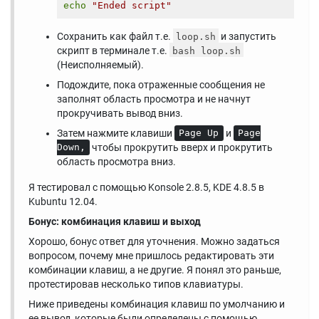
echo
"Ended script"
Сохранить как файл т.е.
и запустить
loop.sh
скрипт в терминале т.е.
bash loop.sh
(Неисполняемый).
Подождите, пока отраженные сообщения не
заполнят область просмотра и не начнут
прокручивать вывод вниз.
Затем нажмите клавиши
и
Page Up
Page
чтобы прокрутить вверх и прокрутить
Down,
область просмотра вниз.
Я тестировал с помощью Konsole 2.8.5, KDE 4.8.5 в
Kubuntu 12.04.
Бонус: комбинация клавиш и выход
Хорошо, бонус ответ для уточнения. Можно задаться
вопросом, почему мне пришлось редактировать эти
комбинации клавиш, а не другие. Я понял это раньше,
протестировав несколько типов клавиатуры.
Ниже приведены комбинация клавиш по умолчанию и
ее вывод, которые были определены с помощью