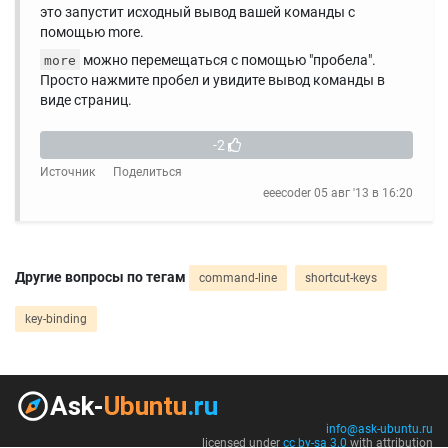
это запустит исходный вывод вашей команды с
помощью more.
можно перемещаться с помощью "пробела".
more
Просто нажмите пробел и увидите вывод команды в
виде страниц.
-2
Источник
Поделиться
eeecoder
05 авг '13 в 16:20
Другие вопросы по тегам
command-line
shortcut-keys
key-binding
info@ask-ubuntu.ru
licensed under
cc by-sa 3.0
with attribution