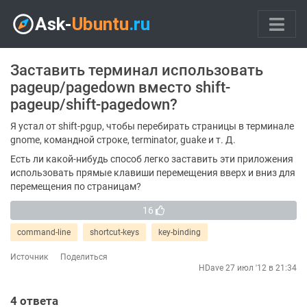
Заставить терминал использовать
pageup/pagedown вместо shift-
pageup/shift-pagedown?
Я устал от shift-pgup, чтобы перебирать страницы в терминале
gnome, командной строке, terminator, guake и т. Д.
Есть ли какой-нибудь способ легко заставить эти приложения
использовать прямые клавиши перемещения вверх и вниз для
перемещения по страницам?
16
command-line
shortcut-keys
key-binding
Источник
Поделиться
HDave
27 июл '12 в 21:34
4
ответа