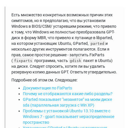
Есть множество конкретных возможных причин этих
симптомов, но я предполагаю, что вы установили
Windows в BIOS/CSM/ устаревшем режиме, что привело
к тому, что Windows не
полностью
преобразовала GPT-
диск в форму MBR, что привело к путанице в libparted,
на котором установщик Ubuntu, GParted,
и
parted
несколько других инструментов полагаются. Если я
прав, самое простое решение - запустить FixParts
(
программа, часть
пакет в Ubuntu)
fixparts
gdisk
на диске. Следует спросить, хотите ли вы удалить
резервную копию данных GPT. Ответьте утвердительно.
Подробнее об этом см. Следующее:
Документация по FixParts
Почему не отображаются какие-либо разделы?
GParted показывает "незанятое" на моем диске
sda (параллельная загрузка с Win XP)
Проблемы с установкой Ubuntu 13.10 вместе с
Windows 7 - gpart показывает нераспределенное
пространство