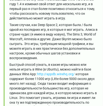
году 1.4 я изменил свой ответ для нескольких игр, и в
первый раз я стал более позитивно относиться к тому,
чтобы рассказать новому пользователю, что он
действительно может играть в игру.
Такие случаи, как Deep Space 2, которая была / была
одной из последних игр, в которые я мог играть. Алиса в
стране чудес (я имею в виду новую), The Sims 3, World of
Warcraft, Amnesia и другие. Даже Skyrim можно было
сыграть. Это игры, требующие мощной графики, и вы
можете играть в них практически без дополнительных
настроек, кроме обычных шагов установки и
воспроизведения.
Быстрый способ узнать, в какие игры можно или
нельзя играть в Wine (в Ubuntu), можно найти в базе
данных Wine App:
http://appdb.winehq.org/
которая
содержит более 11000 игр (Litte более 5000 около двух
много лет назад). Сюда также входит информация о
производительности большинства игр, которая не
одинакова для каждой игры, в которую можно играть в
Linux. Это помогает узнать, играема ли игра и имеет ли
она ту же подтвержденную производительность по