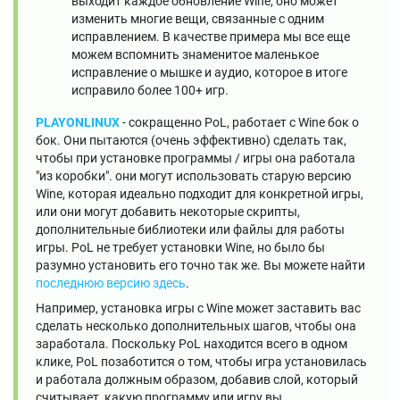
выходит каждое обновление Wine, оно может
изменить многие вещи, связанные с одним
исправлением. В качестве примера мы все еще
можем вспомнить знаменитое маленькое
исправление о мышке и аудио, которое в итоге
исправило более 100+ игр.
PLAYONLINUX
- сокращенно PoL, работает с Wine бок о
бок. Они пытаются (очень эффективно) сделать так,
чтобы при установке программы / игры она работала
"из коробки". они могут использовать старую версию
Wine, которая идеально подходит для конкретной игры,
или они могут добавить некоторые скрипты,
дополнительные библиотеки или файлы для работы
игры. PoL не требует установки Wine, но было бы
разумно установить его точно так же. Вы можете найти
последнюю версию здесь
.
Например, установка игры с Wine может заставить вас
сделать несколько дополнительных шагов, чтобы она
заработала. Поскольку PoL находится всего в одном
клике, PoL позаботится о том, чтобы игра установилась
и работала должным образом, добавив слой, который
считывает, какую программу или игру вы