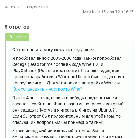
Источник
Поделиться
Maik Klein
15 июл '12 в 16:17
5
ответов
Решение
С 7+ лет опыта могу сказать следующее:
Я пробовал вино с 2005-2006 года. Также попробовал
Cedega (Dead for me после выхода Wine 1.2) и
PlayOnLinux (PoL для краткости). Я также видел, как
процесс разработки в Wine под Ubuntu быстро догонял
последние игры. Для установки и настройки Wine см.
Как установить и настроить Wine?
Около 4 лет назад, если кто-нибудь придет ко мне и
захочет перейти на Ubuntu, один из вопросов, который
они зададут: "Могу ли я играть в X-игру на Ubuntu?".
Если бы ответ был положительным для этой игры, то
следующий вопрос был бы примерно таким:
4 года назад мой нормальный ответ не был в
большинстве случаев. После выхода Wine 1.2 и в этом