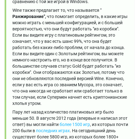
сравнению с той же игрой в Windows.
Wine также предлагает то, что называется "
Ранжирование",
что помогает определить, в какие игры
можно играть с меньшей конфигурацией, и с большей
вероятностью, что они будут работать "из коробки".
Если вы видите игру с платиновым рейтингом, это
означает, что у вас есть шанс 99%, что она будет
работать без каких-либо проблем, от начала до конца.
Если вы видите один с Золотым рейтингом, вы можете
немного настроить его, но в конце все получится. В
большинстве случаев статус Gold будет работать "из
коробки". Они отображаются как Золотые, потому что
они не обновляются последней версией Wine. Конечно,
если у вас есть игра со званием Мусора, это означает,
что она никогда не сработает или сработает только в
том случае, если Супермен начнет есть криптонианские
хлопья утром.
Пару лет назад количество платиновых игр было
меньше 50. В августе 2012 года (впервые я написал этот
ответ) вы могли найти
более 1500 игр
, из которых почти
200 были в
последних
играх
. На сегодняшний день
существует более 5800 игр, из которых более 1800+