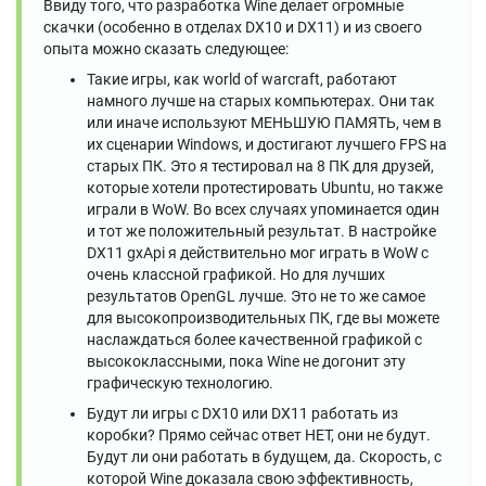
Ввиду того, что разработка Wine делает огромные
скачки (особенно в отделах DX10 и DX11) и из своего
опыта можно сказать следующее:
Такие игры, как world of warcraft, работают
намного лучше на старых компьютерах. Они так
или иначе используют МЕНЬШУЮ ПАМЯТЬ, чем в
их сценарии Windows, и достигают лучшего FPS на
старых ПК. Это я тестировал на 8 ПК для друзей,
которые хотели протестировать Ubuntu, но также
играли в WoW. Во всех случаях упоминается один
и тот же положительный результат. В настройке
DX11 gxApi я действительно мог играть в WoW с
очень классной графикой. Но для лучших
результатов OpenGL лучше. Это не то же самое
для высокопроизводительных ПК, где вы можете
наслаждаться более качественной графикой с
высококлассными, пока Wine не догонит эту
графическую технологию.
Будут ли игры с DX10 или DX11 работать из
коробки? Прямо сейчас ответ НЕТ, они не будут.
Будут ли они работать в будущем, да. Скорость, с
которой Wine доказала свою эффективность,