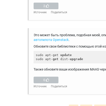
2
Источник
Поделиться
Это может быть проблема, подобная моей, оп
автопилота Openstack
.
Обновите свои библиотеки с помощью этой ко
sudo apt-get 
update
sudo apt-
get
 dist-
upgrade
Также обновите ваши изображения MAAS чере
0
Источник
Поделиться