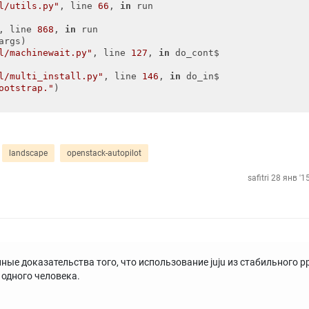
l/utils.py"
, line 
66
, 
in
 run

, line 
868
, 
in
 run

args)

l/machinewait.py"
, line 
127
, 
in
 do_cont$

l/multi_install.py"
, line 
146
, 
in
 do_in$

ootstrap."
landscape
openstack-autopilot
safitri
28 янв '1
ные доказательства того, что использование juju из стабильного p
 одного человека.