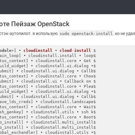
лоте Пейзаж OpenStack
стэк-аутопилот. я использую
но не удал
sudo openstack-install
odule
>] • 
cloudinstall
 • 
cloud
-
install
 $
ain_loop] • cloudinstall.install • loop$

tus_context] • cloudinstall.core • Get $

uild_widget] • cloudinstall.ui.dialog •$

ubmit] • cloudinstall.ui.dialog • Callb$

tus_context] • cloudinstall.core • Choo$

ubmit] • cloudinstall.ui • Callback on $

tus_context] • cloudinstall.core • Plea$

uild_widget] • cloudinstall.ui.dialog •$

ubmit] • cloudinstall.ui.dialog • Callb$

ave_lds_creds] • cloudinstall.landscape$

tus_context] • cloudinstall.core • Wait$

sh_genkey] • cloudinstall.utils • ssh k$

tus_context] • cloudinstall.core • Boot$

o_install] • cloudinstall.multi_install$

o_install] • cloudinstall.multi_install$

obal_exchandler] • cloudinstall.utils •$
