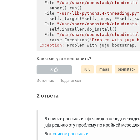
  File 
"/usr/share/openstack/cloudinstal
super
().run()

  File 
"/usr/lib/python3.4/threading.py"
self
._target(*
self
._args, **
self
._kw
  File 
"/usr/share/openstack/cloudinstal
self
.installer.do_install()

  File 
"/usr/share/openstack/cloudinstal
    raise Exception(
"Problem with juju b
Exception:
Как я могу это исправить?
3
juju
maas
openstack
Источник
Поделиться
2
ответа
В списке рассылки juju я видел неподтвержден
juju решило эту проблему по крайней мере для
Вот
список рассылки