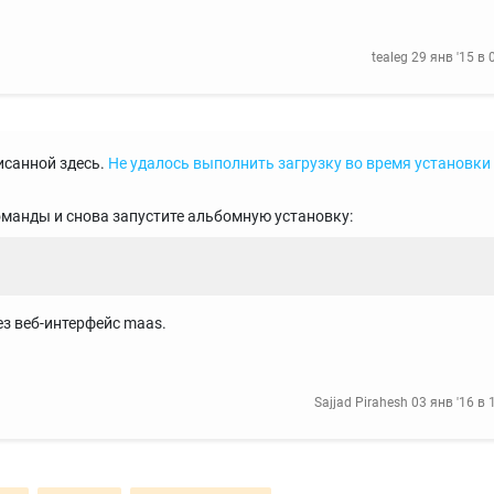
tealeg
29 янв '15 в 
исанной здесь.
Не удалось выполнить загрузку во время установки
манды и снова запустите альбомную установку:
з веб-интерфейс maas.
Sajjad Pirahesh
03 янв '16 в 