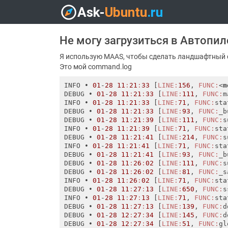
Не могу загрузиться в Автопи
Я использую MAAS, чтобы сделать ландшафтный 
Это мой command.log
INFO • 
01
-
28
11
:
21
:
33
 [
LINE:
156
, 
FUNC:
<
m
DEBUG • 
01
-
28
11
:
21
:
33
 [
LINE:
111
, 
FUNC:
m
INFO • 
01
-
28
11
:
21
:
33
 [
LINE:
71
, 
FUNC:
sta
DEBUG • 
01
-
28
11
:
21
:
33
 [
LINE:
93
, 
FUNC:
_b
DEBUG • 
01
-
28
11
:
21
:
39
 [
LINE:
111
, 
FUNC:
s
INFO • 
01
-
28
11
:
21
:
39
 [
LINE:
71
, 
FUNC:
sta
DEBUG • 
01
-
28
11
:
21
:
41
 [
LINE:
214
, 
FUNC:
s
INFO • 
01
-
28
11
:
21
:
41
 [
LINE:
71
, 
FUNC:
sta
DEBUG • 
01
-
28
11
:
21
:
41
 [
LINE:
93
, 
FUNC:
_b
DEBUG • 
01
-
28
11
:
26
:
02
 [
LINE:
111
, 
FUNC:
s
DEBUG • 
01
-
28
11
:
26
:
02
 [
LINE:
81
, 
FUNC:
_s
INFO • 
01
-
28
11
:
26
:
02
 [
LINE:
71
, 
FUNC:
sta
DEBUG • 
01
-
28
11
:
27
:
13
 [
LINE:
650
, 
FUNC:
s
INFO • 
01
-
28
11
:
27
:
13
 [
LINE:
71
, 
FUNC:
sta
DEBUG • 
01
-
28
11
:
27
:
13
 [
LINE:
139
, 
FUNC:
d
DEBUG • 
01
-
28
12
:
27
:
34
 [
LINE:
145
, 
FUNC:
d
DEBUG • 
01
-
28
12
:
27
:
34
 [
LINE:
51
, 
FUNC:
gl