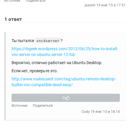
Источник
Поделиться
jasonh
19 янв '15 в 17:51
1
ответ
Ты пытался
?
vnc4server
https://rbgeek.wordpress.com/2012/06/25/how-to-install-
vnc-server-on-ubuntu-server-12-04/
Вероятно, отлично работает на Ubuntu Desktop.
Если нет, проверьте это.
http://www.makeuseof.com/tag/ubuntu-remote-desktop-
builtin-vnc-compatible-dead-easy/
0
Источник
Поделиться
Cody
19 янв '15 в 18:14