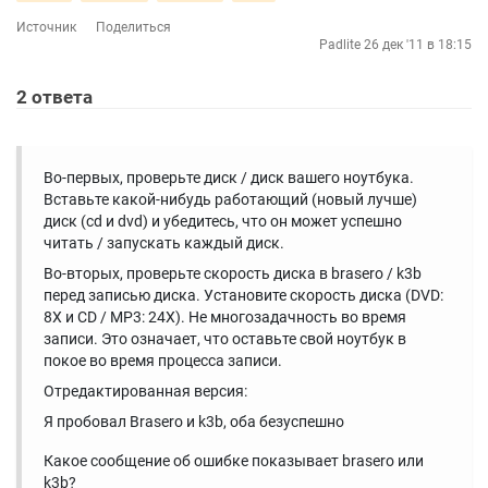
Источник
Поделиться
Padlite
26 дек '11 в 18:15
2
ответа
Во-первых, проверьте диск / диск вашего ноутбука.
Вставьте какой-нибудь работающий (новый лучше)
диск (cd и dvd) и убедитесь, что он может успешно
читать / запускать каждый диск.
Во-вторых, проверьте скорость диска в brasero / k3b
перед записью диска. Установите скорость диска (DVD:
8X и CD / MP3: 24X). Не многозадачность во время
записи. Это означает, что оставьте свой ноутбук в
покое во время процесса записи.
Отредактированная версия:
Я пробовал Brasero и k3b, оба безуспешно
Какое сообщение об ошибке показывает brasero или
k3b?