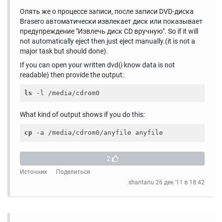
Опять же о процессе записи, после записи DVD-диска
Brasero автоматически извлекает диск или показывает
предупреждение "Извлечь диск CD вручную". So if it will
not automatically eject then just eject manually.(it is not a
major task but should done).
If you can open your written dvd(i know data is not
readable) then provide the output:
ls
What kind of output shows if you do this:
cp
2
Источник
Поделиться
shantanu
26 дек '11 в 18:42