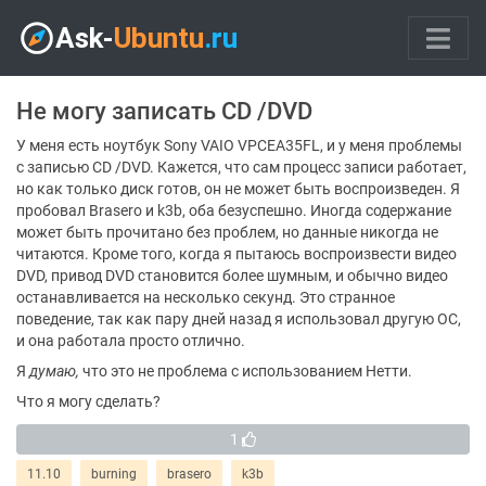
Не могу записать CD /DVD
У меня есть ноутбук Sony VAIO VPCEA35FL, и у меня проблемы
с записью CD /DVD. Кажется, что сам процесс записи работает,
но как только диск готов, он не может быть воспроизведен. Я
пробовал Brasero и k3b, оба безуспешно. Иногда содержание
может быть прочитано без проблем, но данные никогда не
читаются. Кроме того, когда я пытаюсь воспроизвести видео
DVD, привод DVD становится более шумным, и обычно видео
останавливается на несколько секунд. Это странное
поведение, так как пару дней назад я использовал другую ОС,
и она работала просто отлично.
Я
думаю,
что это не проблема с использованием Нетти.
Что я могу сделать?
1
11.10
burning
brasero
k3b