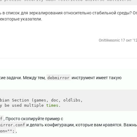
ь в список для зеркалирования относительно стабильной среды? О
некоторые указатели.
Onitlikesonic
17 окт '1
кие задачи. Между тем,
инструмент имеет такую ​​
debmirror
bian Section (games, doc, oldlibs,

y be used multiple 
times
, Просто скопируйте пример с
f
и делать конфигурации, которые вам нравятся. Важн
mirror.conf
,
on="";