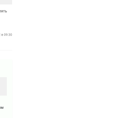
пять
2 в 09:30
ым