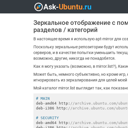
Зеркальное отображение с по
разделов / категорий
В настоящее время я использую apt-mirror для с
Поскольку зеркальные репозитории будут испол
серверов, и в качестве попытки уменьшить текущи
возможно, другие, никогда не понадобятся.
Как я могу указать (возможно, в mirror.list?), К
Может быть, немного субъективно, но кроме игр,
игнорировать из зеркалирования для целей моей
Мой каталог mirror.list выглядит так, как показ
# MAIN
deb-amd64 http:
//archive.ubuntu.com/ubun
deb-i386 http:
//archive.ubuntu.com/ubunt
# SECURITY
deb-amd64 http:
//archive.ubuntu.com/ubun
deb-i386 http:
//archive.ubuntu.com/ubunt