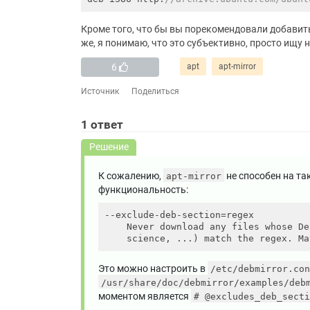
Кроме того, что бы вы порекомендовали добавит
же, я понимаю, что это субъективно, просто ищу 
6
apt
apt-mirror
Источник
Поделиться
1
ответ
Решение
К сожалению,
не способен на та
apt-mirror
функциональность:
--exclude-deb-section=regex

    Never download any files whose De
    science, ...) match the regex. Ma
Это можно настроить в
/etc/debmirror.con
/usr/share/doc/debmirror/examples/deb
моментом является
# @excludes_deb_secti