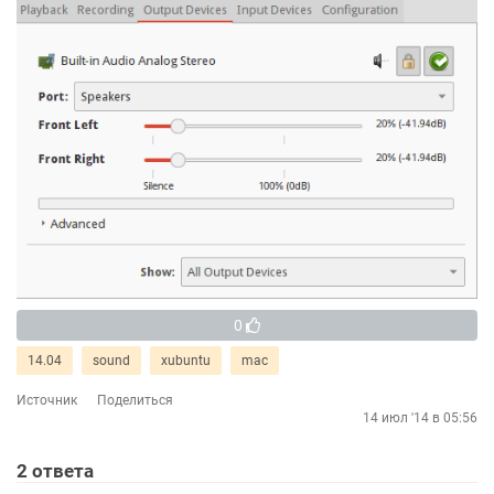
0
14.04
sound
xubuntu
mac
Источник
Поделиться
14 июл '14 в 05:56
2
ответа