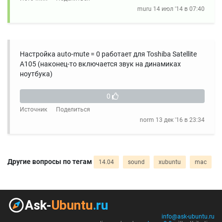
muru
14 июл '14 в 07:40
Настройка auto-mute = 0 работает для Toshiba Satellite
A105 (наконец-то включается звук на динамиках
ноутбука)
0
Источник
Поделиться
norm
13 дек '16 в 23:34
Другие вопросы по тегам
14.04
sound
xubuntu
mac
info@ask-ubuntu.ru