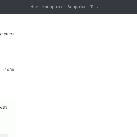
Новые вопросы
Вопросы
Теги
енарием
0 в 04:38
ь их