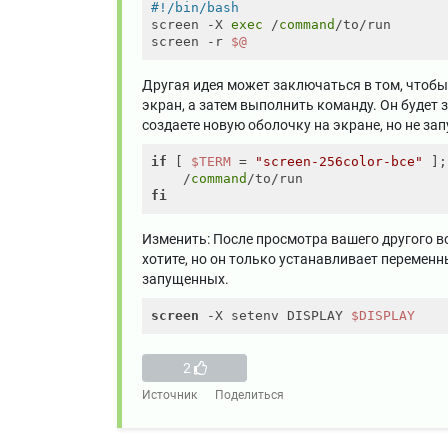
#!/bin/bash
screen -X 
exec
 /
command
/to/run

screen -r 
$@
Другая идея может заключаться в том, чтобы 
экран, а затем выполнить команду. Он будет 
создаете новую оболочку на экране, но не за
if
 [ 
$TERM
 = 
"screen-256color-bce"
 ];
    /
command
fi
Изменить: После просмотра вашего другого во
хотите, но он только устанавливает переменн
запущенных.
screen
 -X setenv DISPLAY 
$DISPLAY
2
Источник
Поделиться