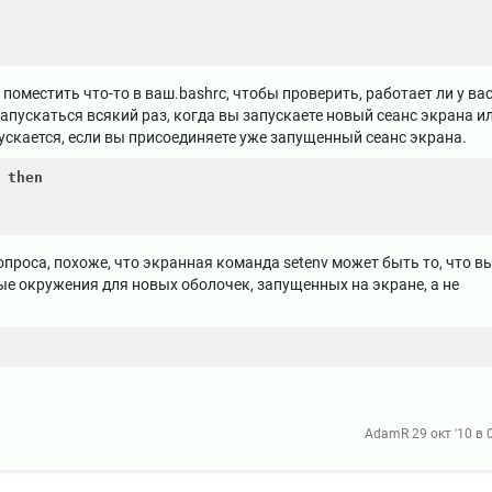
поместить что-то в ваш.bashrc, чтобы проверить, работает ли у ва
запускаться всякий раз, когда вы запускаете новый сеанс экрана и
пускается, если вы присоединяете уже запущенный сеанс экрана.
 
then
проса, похоже, что экранная команда setenv может быть то, что в
ые окружения для новых оболочек, запущенных на экране, а не
AdamR
29 окт '10 в 