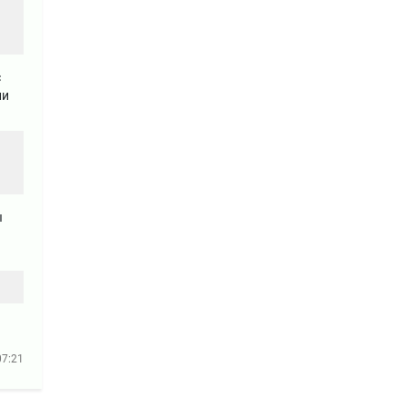
с
ли
ы
07:21