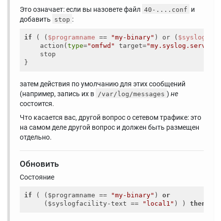
Это означает: если вы назовете файл
и
40-....conf
добавить
:
stop
if
 ( (
$programname
 == 
"my-binary"
) or (
$syslogfac
    action(
type
=
"omfwd"
 target=
"my.syslog.server"
    stop

затем действия по умолчанию для этих сообщений
(например, запись их в
)
не
/var/log/messages
состоится.
Что касается вас, другой вопрос о сетевом трафике: это
на самом деле другой вопрос и должен быть размещен
отдельно.
Обновить
Состояние
if
 ( ($programname == 
"my-binary"
) 
or
     ($syslogfacility-text == 
"local1"
) ) 
then