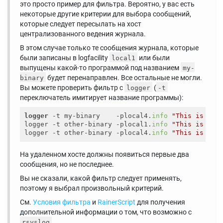
это просто пример для фильтра. Вероятно, у вас есть
некоторые другие критерии для выбора сообщений,
которые следует пересылать на хост
централизованного ведения журнала.
В этом случае только те сообщения журнала, которые
были записаны в logfacility
или были
local1
выпущены какой-то программой под названием
my-
будет перенаправлен. Все остальные не могли.
binary
Вы можете проверить фильтр с
(
logger
-t
переключатель имитирует название программы):
logger
 -t my-binary    -plocal4.
info
"This is for
logger -t other-binary -plocal1.
info
"This is for
logger -t other-binary -plocal4.
info
"This is NOT
На удаленном хосте должны появиться первые два
сообщения, но не последнее.
Вы не сказали, какой фильтр следует применять,
поэтому я выбрал произвольный критерий.
См.
Условия фильтра
и
RainerScript
для получения
дополнительной информации о том, что возможно с
,
rsyslog