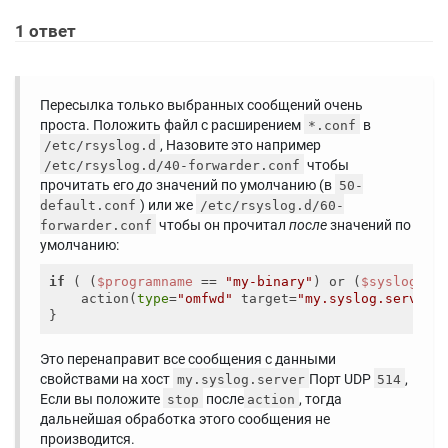
1
ответ
Пересылка только выбранных сообщений очень
проста. Положить файл с расширением
в
*.conf
, Назовите это например
/etc/rsyslog.d
чтобы
/etc/rsyslog.d/40-forwarder.conf
прочитать его
до
значений по умолчанию (в
50-
) или же
default.conf
/etc/rsyslog.d/60-
чтобы он прочитал
после
значений по
forwarder.conf
умолчанию:
if
 ( (
$programname
 == 
"my-binary"
) or (
$syslogfac
    action(
type
=
"omfwd"
 target=
"my.syslog.server"
Это перенаправит все сообщения с данными
свойствами на хост
Порт UDP
,
my.syslog.server
514
Если вы положите
после
, тогда
stop
action
дальнейшая обработка этого сообщения не
производится.