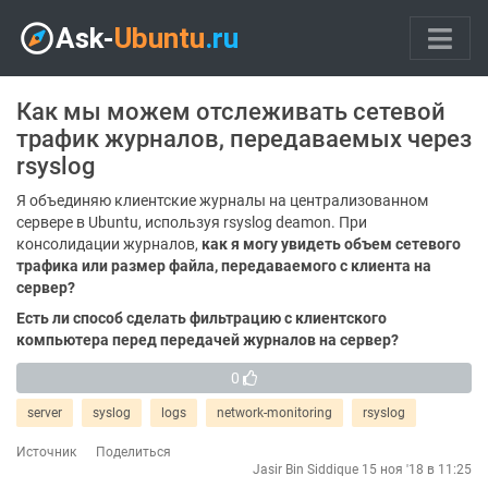
Как мы можем отслеживать сетевой
трафик журналов, передаваемых через
rsyslog
Я объединяю клиентские журналы на централизованном
сервере в Ubuntu, используя rsyslog deamon. При
консолидации журналов,
как я могу увидеть объем сетевого
трафика или размер файла, передаваемого с клиента на
сервер?
Есть ли способ сделать фильтрацию с клиентского
компьютера перед передачей журналов на сервер?
0
server
syslog
logs
network-monitoring
rsyslog
Источник
Поделиться
Jasir Bin Siddique
15 ноя '18 в 11:25