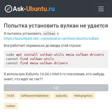
Попытка установить вулкан не удается
Я пытаюсь установить
с
vulkan
https://launchpad.net/~canonical-x/+archive/ubuntu/vulkan
Все работает нормально до ввода этой строки:
sudo
apt install vulkan-utils mesa-vulkan-drivers
cannot
find vulkan-utils
cannot
find mesa-vulkan-drivers
Я использую Xubuntu 14.04 с Intel 3-го поколения, кто-нибудь
знает, что идет не так??
3
14.04
software-installation
xubuntu
intel-graphics
vulkan