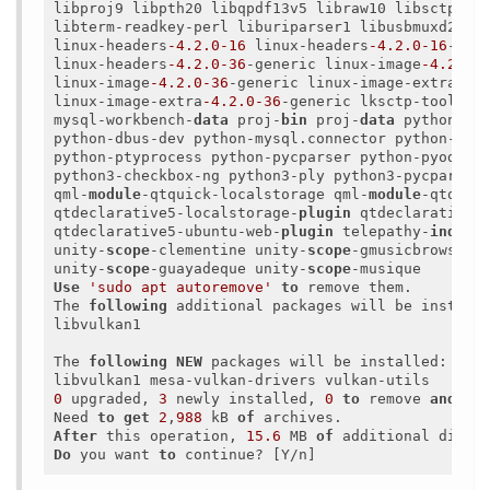
libproj9 libpth20 libqpdf13v5 libraw10 libsctp1 li
libterm-readkey-perl liburiparser1 libusbmuxd2 lib
linux-headers
-4.2
.0
-16
 linux-headers
-4.2
.0
-16
-gen
linux-headers
-4.2
.0
-36
-generic linux-image
-4.2
.0
-
linux-image
-4.2
.0
-36
-generic linux-image-extra
-4.
linux-image-extra
-4.2
.0
-36
-generic lksctp-tools my
mysql-workbench-
data
 proj-
bin
 proj-
data
 python-cff
python-dbus-dev python-mysql.connector python-ntdb
python-ptyprocess python-pycparser python-pyodbc p
python3-checkbox-ng python3-ply python3-pycparser
qml-
module
-qtquick-localstorage qml-
module
-qtquick
qtdeclarative5-localstorage-
plugin
 qtdeclarative5
qtdeclarative5-ubuntu-web-
plugin
 telepathy-
indica
unity-
scope
-clementine unity-
scope
-gmusicbrowser 
unity-
scope
-guayadeque unity-
scope
Use
'sudo apt autoremove'
to
 remove them.

The 
following
 additional packages will be installe
libvulkan1

The 
following
NEW
 packages will be installed:

0
 upgraded, 
3
 newly installed, 
0
to
 remove 
and
33
Need 
to
get
2
,
988
 kB 
of
After
 this operation, 
15.6
 MB 
of
 additional disk 
Do
 you want 
to