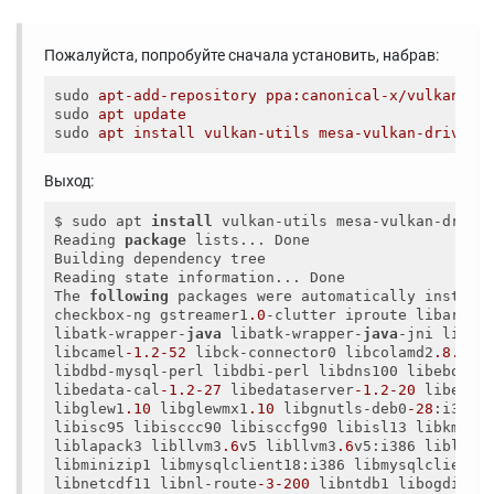
Пожалуйста, попробуйте сначала установить, набрав:
sudo
apt-add-repository ppa:canonical-x/vulkan
sudo
apt update
sudo
apt install vulkan-utils mesa-vulkan-drivers
Выход:
$ sudo apt 
install
 vulkan-utils mesa-vulkan-driver
Reading 
package
 lists... Done

Building dependency tree

Reading state information... Done

The 
following
 packages were automatically install
checkbox-ng gstreamer1
.0
-clutter iproute libarmadi
libatk-wrapper-
java
 libatk-wrapper-
java
-jni libbi
libcamel
-1.2
-52
 libck-connector0 libcolamd2
.8
.0
 l
libdbd-mysql-perl libdbi-perl libdns100 libebook-
libedata-cal
-1.2
-27
 libedataserver
-1.2
-20
 libepsil
libglew1
.10
 libglewmx1
.10
 libgnutls-deb0
-28
:i386 
libisc95 libisccc90 libisccfg90 libisl13 libkmlbas
liblapack3 libllvm3
.6
v5 libllvm3
.6
v5:i386 libloui
libminizip1 libmysqlclient18:i386 libmysqlclient20
libnetcdf11 libnl-route
-3
-200
 libntdb1 libogdi3
.2