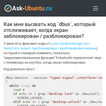
Как мне вызвать код `dbus`, который
отслеживает, когда экран
заблокирован / разблокирован?
У меня есть фрагмент кода от (
unix.stackexchange.com -
Запустить скрипт при блокировке / разблокировке экрана
),
который я планирую изменить, поскольку
"недокументированная функция" PulseAudio переключает звук
с телевизора на ноутбук, когда экран заблокирован.
Код довольно прост:
dbus-monitor --session 
"type='signal',interface='com
(

while
true
; 
do
read
 X

if
echo
$X
 | grep 
"desktop-lock"
 &> /dev/null; 
t
      SCREEN_LOCKED;

elif
echo
$X
 | grep 
"desktop-unlock"
 &> /dev/nul
      SCREEN_UNLOCKED;
