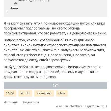
fi
done
Я не могу сказать, что я понимаю нисходящий поток или цикл
программы / подпрограммы, но кто-то отсюда
прокомментировал, что это работает, и я доверяю его мнению.
Вопрос в том, каковы соглашения об именах для моего
скрипта? В какой каталог отраслевого стандарта помещается
скрипт? Как мне это вызвать? т. е. запускаемые приложения,
rc.local, cron @reboot и т. д. После вызова, я полагаю, он
запускается до следующей перезагрузки.
Он будет работать вечно, даже если он используется только
каждую ночь в среду в прачечной, поэтому в идеале он не
должен перегружать процессор.
6
16.04
scripts
lock-screen
dbus
Источник
Поделиться
WinEunuuchs2Unix
08 дек '16 в 01:01