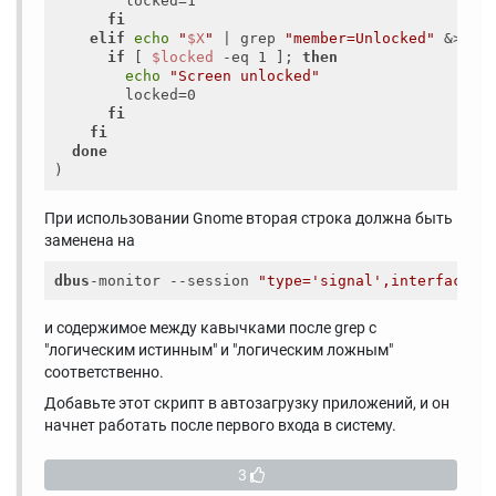
        locked=1

fi
elif
echo
"
$X
"
 | grep 
"member=Unlocked"
 &> /d
if
 [ 
$locked
 -eq 1 ]; 
then
echo
"Screen unlocked"
        locked=0

fi
fi
done
При использовании Gnome вторая строка должна быть
заменена на
dbus
-monitor --session 
"type='signal',interface='
и содержимое между кавычками после grep с
"логическим истинным" и "логическим ложным"
соответственно.
Добавьте этот скрипт в автозагрузку приложений, и он
начнет работать после первого входа в систему.
3