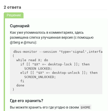
2
ответа
Решение
Сценарий
Как уже упоминалось в комментариях, здесь
размещена слегка улучшенная версия (с помощью
@Serg и @muru):
dbus-monitor --session "type='signal',interface='
(

  while read X; do

    if [[ "$X" =~ desktop-lock ]]; then

      SCREEN_LOCKED;

    elif [[ "$X" =~ desktop-unlock ]]; then

      SCREEN_UNLOCKED;

    fi

  done

Где его хранить?
Вы можете хранить его где угодно в своем
$HOME