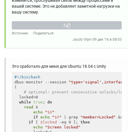
изменится, прослушивая связь между процессами в
вашей системе. Это не добавляет заметной нагрузки на
вашу систему.
3
Источник
Поделиться
Jacob Vlijm
09 дек '16 в 08:03
Это сработало для меня для Ubuntu 18.04 с Unity
#!/bin/bash
dbus-monitor --session 
"type='signal',interface='
(

# optional: prevent consecutive unlocks/locks
  locked=0

while
true
; 
do
read
 X

echo
"
$X
"
if
echo
"
$X
"
 | grep 
"member=Locked"
 &> /d
if
 [ 
$locked
 -eq 0 ]; 
then
echo
"Screen locked"