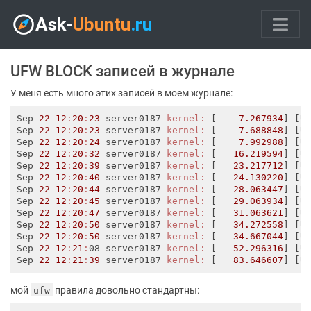
UFW BLOCK записей в журнале
У меня есть много этих записей в моем журнале:
Sep 
22
12
:
20
:
23
 server0187 
kernel:
 [    
7.267934
] [U
Sep 
22
12
:
20
:
23
 server0187 
kernel:
 [    
7.688848
] [U
Sep 
22
12
:
20
:
24
 server0187 
kernel:
 [    
7.992988
] [U
Sep 
22
12
:
20
:
32
 server0187 
kernel:
 [   
16.219594
] [U
Sep 
22
12
:
20
:
39
 server0187 
kernel:
 [   
23.217712
] [U
Sep 
22
12
:
20
:
40
 server0187 
kernel:
 [   
24.130220
] [U
Sep 
22
12
:
20
:
44
 server0187 
kernel:
 [   
28.063447
] [U
Sep 
22
12
:
20
:
45
 server0187 
kernel:
 [   
29.063934
] [U
Sep 
22
12
:
20
:
47
 server0187 
kernel:
 [   
31.063621
] [U
Sep 
22
12
:
20
:
50
 server0187 
kernel:
 [   
34.272558
] [U
Sep 
22
12
:
20
:
50
 server0187 
kernel:
 [   
34.667044
] [U
Sep 
22
12
:
21
:
08 server0187 
kernel:
 [   
52.296316
] [U
Sep 
22
12
:
21
:
39
 server0187 
kernel:
 [   
83.646607
] [U
мой
правила довольно стандартны:
ufw