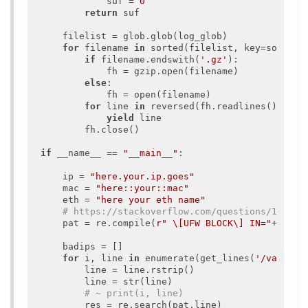
            suf = 
0
return
 suf

    filelist = glob.glob(log_glob)

for
 filename 
in
 sorted(filelist, key=sort_by_
if
 filename.endswith(
'.gz'
):

            fh = gzip.open(filename)

else
:

            fh = open(filename)

for
 line 
in
 reversed(fh.readlines()):

yield
 line

        fh.close()

if
 __name__ == 
"__main__"
:

    ip = 
"here.your.ip.goes"
    mac = 
"here::your::mac"
    eth = 
"here your eth name"
# https://stackoverflow.com/questions/112640
    pat = re.compile(
r" \[UFW BLOCK\] IN="
+eth+
"
    badips = []

for
 i, line 
in
 enumerate(get_lines(
'/var/log
        line = line.rstrip()

        line = str(line)

# ~ print(i, line)
        res = re.search(pat,line)
