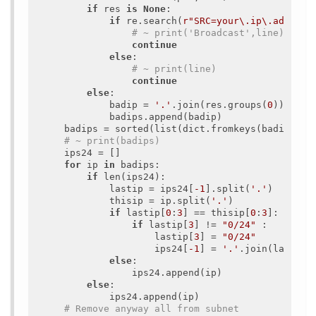
if
 res 
is
None
:

if
 re.search(
r"SRC=your\.ip\.addr\."
# ~ print('Broadcast',line)
continue
else
:

# ~ print(line)
continue
else
:

            badip = 
'.'
.join(res.groups(
0
))

            badips.append(badip)

    badips = sorted(list(dict.fromkeys(badips)))

# ~ print(badips)
    ips24 = []

for
 ip 
in
 badips:

if
 len(ips24):

            lastip = ips24[
-1
].split(
'.'
)

            thisip = ip.split(
'.'
)

if
 lastip[
0
:
3
] == thisip[
0
:
3
]:

if
 lastip[
3
] != 
"0/24"
 :

                    lastip[
3
] = 
"0/24"
                    ips24[
-1
] = 
'.'
.join(lastip)

else
:

                ips24.append(ip)

else
:

            ips24.append(ip)

# Remove anyway all from subnet