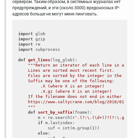
сервером. Таким образом, в системных журналах нет
предупреждений, и эти (около 3000) вредоносных IP-
адресов больше не могут меня пинговать.
import
import
import
import
 subprocess

def
get_lines
(log_glob)
:
"""Return an iterator of each line in all fil
    Lines are sorted most recent first.

    Files are sorted by the integer in the suffix
    Suffix may be one of the following:

         .X (where X is an integer)

         .X.gz (where X is an integer)

    If the filename does not end in either suffix
    https://www.saltycrane.com/blog/2010/01/itera
    """
def
sort_by_suffix
(fname)
:
        m = re.search(
r'.(?:\.(\d+))?(?:\.gz)?$'
if
 m.lastindex:

            suf = int(m.group(
1
))

else
:
