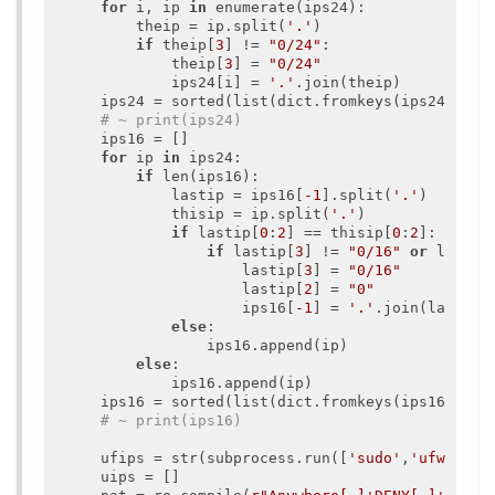
for
 i, ip 
in
 enumerate(ips24):

        theip = ip.split(
'.'
)

if
 theip[
3
] != 
"0/24"
:

            theip[
3
] = 
"0/24"
            ips24[i] = 
'.'
.join(theip)

    ips24 = sorted(list(dict.fromkeys(ips24)))

# ~ print(ips24)
    ips16 = []

for
 ip 
in
 ips24:

if
 len(ips16):

            lastip = ips16[
-1
].split(
'.'
)

            thisip = ip.split(
'.'
)

if
 lastip[
0
:
2
] == thisip[
0
:
2
]:

if
 lastip[
3
] != 
"0/16"
or
 lastip
                    lastip[
3
] = 
"0/16"
                    lastip[
2
] = 
"0"
                    ips16[
-1
] = 
'.'
.join(lastip)

else
:

                ips16.append(ip)

else
:

            ips16.append(ip)

    ips16 = sorted(list(dict.fromkeys(ips16)))

# ~ print(ips16)
    ufips = str(subprocess.run([
'sudo'
,
'ufw'
,
'st
    uips = []
