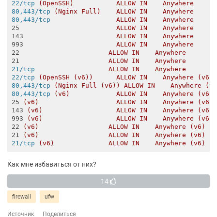
22/tcp
(OpenSSH)           ALLOW IN    Anywhere     
80,443/tcp
(Nginx Full)    ALLOW IN    Anywhere     
80,443/tcp
ALLOW IN    Anywhere     
25
ALLOW IN    Anywhere     
143
ALLOW IN    Anywhere     
993
ALLOW IN    Anywhere     
22
ALLOW IN    Anywhere       
21
ALLOW IN    Anywhere       
21/tcp
ALLOW IN    Anywhere       
22/tcp
(OpenSSH (v6))      ALLOW IN    Anywhere (v6)
80,443/tcp
(Nginx Full (v6)) ALLOW IN    Anywhere (v
80,443/tcp
(v6)            ALLOW IN    Anywhere (v6)
25
(v6)                    ALLOW IN    Anywhere (v6)
143
(v6)                   ALLOW IN    Anywhere (v6)
993
(v6)                   ALLOW IN    Anywhere (v6)
22
(v6)                  ALLOW IN    Anywhere (v6)  
21
(v6)                  ALLOW IN    Anywhere (v6)  
21/tcp
(v6)              ALLOW IN    Anywhere (v6) 
Как мне избавиться от них?
14
firewall
ufw
Источник
Поделиться