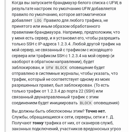
Когда вы запускаете брандмауэр белого списка с UFW, в
результате настроек по умолчанию UFW добавляется
правило по умолчанию, которое автоматически
добавляет
Правило для любого трафика, не
LOG
принятого или иным образом обработанного
правилами брандмауэра. Например, предположим, что
у меня есть сервер, и я установил его, чтобы разрешить
только SSH с IP-адреса 1.2.3.4. Любой другой трафик на
мой сервер, не связанный с трафиком с исходящего
сервера или трафиком SSH с 1.2.3.4 на мой сервер (и
наоборот в обратном направлении), будет
заблокирован, и
оповещение будет
UFW BLOCK
отправлено в системные журналы, чтобы указать, что
трафик, который не соответствует одному из моих
разрешенных правил, был заблокирован. (То есть
только трафик от 1.2.3.4 до порта 22 (SSH) или
связанный двунаправленный трафик с этим
соединением будет инициировать
оповещения)
BLOCK
Вы должны быть обеспокоены этим?
Точно нет.
Службы, обращающиеся к сети, серверы, сети и т. Д.
Получают
тонну
трафика от них, от сканеров служб,
законных подключений, участников вредоносных угроз