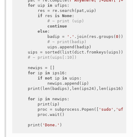
    pat = re.compile(
r"Anywhere[ ]+DENY[ ]+(25[0
for
 uip 
in
 ufips:

        res = re.search(pat,uip)

if
 res 
is
None
:

# ~ print (uip)
continue
else
:

            badip = 
'.'
.join(res.groups(
0
))

# ~ print(badip)
            uips.append(badip)

    uips = sorted(list(dict.fromkeys(uips)))

# ~ print(uips[:10])
    newips = []

for
 ip 
in
 ips16:

if
not
 ip 
in
 uips:

            newips.append(ip)

    print(len(badips),len(ips24),len(ips16),len(u
for
 ip 
in
 newips:

        print(ip)

        proc = subprocess.Popen([
'sudo'
,
'ufw'
,
'd
        proc.wait()

    print(
'Done.'