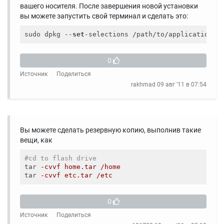
вашего носителя. После завершения новой установки
вы можете запустить свой терминал и сделать это:
sudo dpkg --
set
-selections /path/to/applicationli
0
Источник
Поделиться
rakhmad
09 авг '11 в 07:54
Вы можете сделать резервную копию, выполнив такие
вещи, как
#cd to flash drive
tar
-cvvf home.tar /home
tar
-cvvf etc.tar /etc
0
Источник
Поделиться