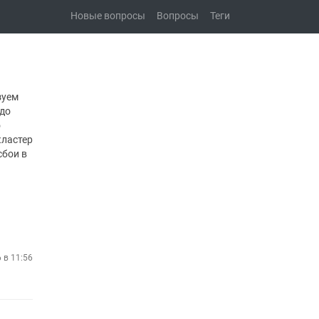
Новые вопросы
Вопросы
Теги
зуем
 до
о
кластер
сбои в
 в 11:56