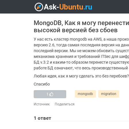
MongoDB, Как я могу перенести
высокой версией без сбоев
У нас есть кластер mongodb на AWS, а наша прои
версию 2.6, тогда самая последняя версия на да
последней версии. Мы не можем обновить сущест
механизма хранения и требований ITSec для шифр
БД v.3.2 и каким-то образом перенести существу
работе БД означают, что весь производственный 
Любая идея, как я могу сделать это без перебоев?
Спасибо
1
mongodb
migration
Источник
Поделиться
1
ответ