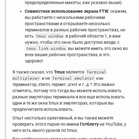
предопределенные макеты, как указано выше).
Совместное использование экрана FTW
, скажем,
вы работаете с несколькими рабочими
пространствами и открываете несколько
терминалов в разных рабочих пространствах, но
есть
в рабочей области 1, и вам
tmux window
нужно, чтобы это окно было доступно везде, с
вы можете иметь это окно во
tmux link-window
всех ваших рабочих пространствах, и это
здорово!
Я также сказал, что
Tmux
является
Terminal
и не
как
multiplexer
Terminal emulator
терминатор, xterm, термит, urxvt и
т. д.
? Это важно
отметить, потому что тогда вы можете использовать
разные эмуляторы терминала и все еще использовать
одни и те же окна tmux в эмуляторах, которые вы
предпочитаете использовать.
Опыт настолько креативный, и вы также можете
проверить этого парня по имени
Готблету
на YouTube, у
него есть много уроков по tmux.