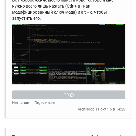
Вот изображение моего макета кода, который мне
нужно всего лишь нажать (Ctlr + a - как
модифицированный ключ мода) и alt + c, чтобы
запустить его.
29
Источник
Поделиться
ArchNoob
11 окт '15 в 14:28