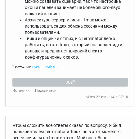
можно создавать сценарии, так что настройка
окон и панелей занимает не более одного-двух
нажатий клавиш.
Архитектура сервер-клиент - tmux может
использоваться для обмена сессиями между
пользователями.
Твики и опции - и с tmux, и с Terminator легко
работать, но это tmux, который позволяет идти
дальше и предлагает широкий спектр
1
конфигурационных хаков.
1
Источник:
Лукаш Врубель
36
Источник
Поделиться
Mitch
22 июн '14 в 07:10
Чтобы сложить все ответы сказал по вопросу. Я был
пользователем Terminator и Tmux, но в этот момент я
переключился на tmux в xterm. Мой опыт был