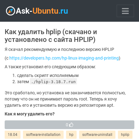
Как удалить hplip (скачано и
установлено с сайта HPLIP)
Я скачал рекомендуемую и последнюю версию HPLIP
(с
https://developers.hp.com/hp-linux-imaging-and-printing
)
А также установил его следующим образом:
сделать скрипт исполняемым
затем
./hplip-3.18.7.run
Это сработало, но установка не заканчивается полностью,
потому что он не принимает пароль root. Теперь я хочу
удалить его и установить версию из репозитория apt.
Как я могу удалить его?
0
18.04
software-installation
hp
software-uninstall
hplip