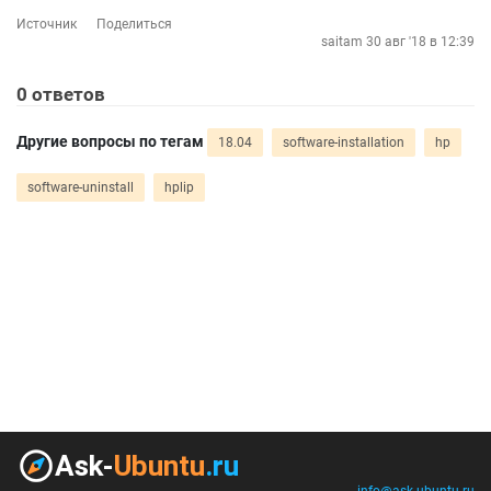
Источник
Поделиться
saitam
30 авг '18 в 12:39
0
ответов
Другие вопросы по тегам
18.04
software-installation
hp
software-uninstall
hplip