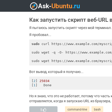
Как запустить скрипт веб-URL 
Я пытаюсь запустить скрипт через мой терминал. 
Я пробовал...
sudo
 curl https://www.example.com/myscri
sudo wget -q -O- https://www.example.com
Вот вывод, который я получаю...
[
2
] 
25034
[
1
Но я знаю, что это не работает, потому что част
отправляется, когда я запускаю URL из браузера, 
5
command-line
bash