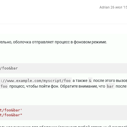
Adrian
26 июл '15
тельно, оболочка отправляет процесс в фоновом режиме.
а также
после этого вызо
s://www.example.com/myscript/foo
&
процесс, чтобы пойти фон. Обратите внимание, что
посл
/foo
bar
t/foo&bar'
t/foo&bar"