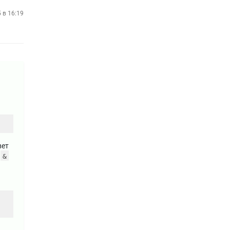
 в 16:19
вет
е
&