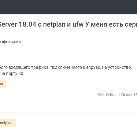
rver 18.04 с netplan и ufw У меня есть се
терфейсами.
бого входящего трафика, подключенного к enp2s0, на устройство,
на порту 80.
an
Mike Schmidt
26 сен '1
netplan