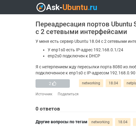
Переадресация портов Ubuntu Se
с 2 сетевыми интерфейсами
У меня есть сервер Ubuntu 18.04 с 2 сетевыми ин
У enp1s0 есть IP-адрес 192.168.0.1/24
enp2s0 подключен к DHCP
Я с нетерпением жду пересылки порта 8080 из лю
подключенное к enp1s0 с IP-адресом 192.168.0.90 
2
networking
18.04
netpl
Источник
Поделиться
0
ответов
Другие вопросы по тегам
networking
18.04