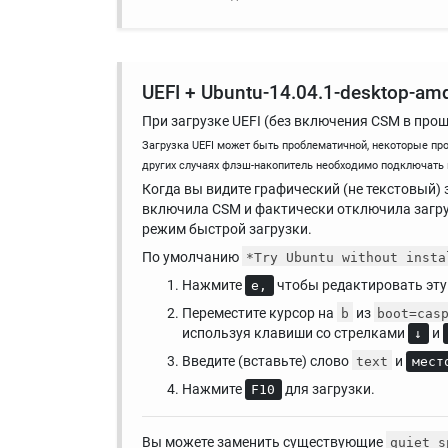
UEFI + Ubuntu-14.04.1-desktop-am
При загрузке UEFI (без включения CSM в про
Загрузка UEFI может быть проблематичной, некоторые пр
других случаях флэш-накопитель необходимо подключать 
Когда вы видите графический (не текстовый)
включила CSM и фактически отключила загруз
режим быстрой загрузки.
По умолчанию
*Try Ubuntu without insta
Нажмите
чтобы редактировать эту 
e,
Переместите курсор на
из
b
boot=cas
используя клавиши со стрелками
и
↓
Введите (вставьте) слово
и
text
мест
Нажмите
для загрузки.
F10
Вы можете заменить существующие
quiet s