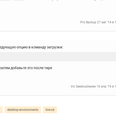
Pro Backup
27 авг '14 в 
едующую опцию в команду загрузки:
 затем добавьте это после тире
Vic Seedoubleyew
10 апр '19 в 
desktop-environments
live-cd