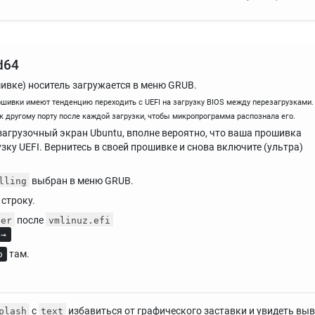
d64
шивке) носитель загружается в меню GRUB.
ошивки имеют тенденцию переходить с UEFI на загрузку BIOS между перезагрузками.
к другому порту после каждой загрузки, чтобы микропрограмма распознала его.
 загрузочный экран Ubuntu, вполне вероятно, что ваша прошивка
ку UEFI. Вернитесь в своей прошивке и снова включите (ультра)
выбран в меню GRUB.
lling
строку.
после
per
vmlinuz.efi
→
там.
о
с
избавиться от графического заставки и увидеть вы
plash
text