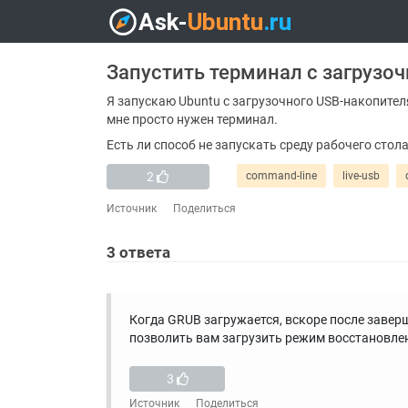
Запустить терминал с загрузо
Я запускаю Ubuntu с загрузочного USB-накопител
мне просто нужен терминал.
Есть ли способ не запускать среду рабочего стол
2
command-line
live-usb
Источник
Поделиться
3
ответа
Когда GRUB загружается, вскоре после завер
позволить вам загрузить режим восстановле
3
Источник
Поделиться