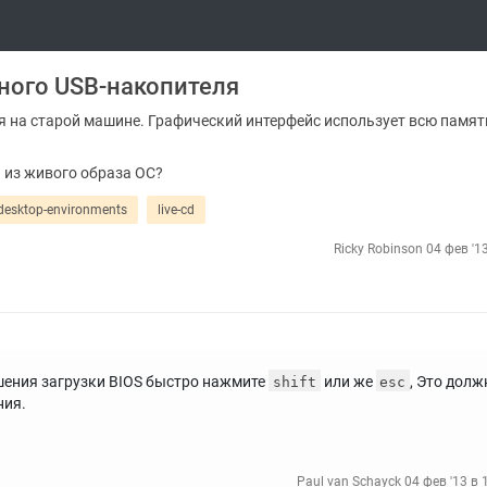
чного USB-накопителя
я на старой машине. Графический интерфейс использует всю память
а из живого образа ОС?
desktop-environments
live-cd
Ricky Robinson
04 фев '1
шения загрузки BIOS быстро нажмите
или же
, Это долж
shift
esc
ния.
Paul van Schayck
04 фев '13 в 