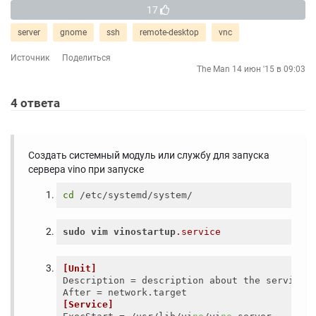
17
server
gnome
ssh
remote-desktop
vnc
Источник
Поделиться
The Man
14 июн '15 в 09:03
4
ответа
Создать системный модуль или службу для запуска
сервера vino при запуске
cd
sudo
vim
vinostartup
.service
[Unit]
Description
After
[Service]