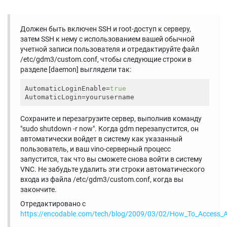
Должен быть включен SSH и root-доступ к серверу,
затем SSH к нему с использованием вашей обычной
учетной записи пользователя и отредактируйте файл
/etc/gdm3/custom.conf, чтобы следующие строки в
разделе [daemon] выглядели так:
AutomaticLoginEnable
=
true
AutomaticLogin
Сохраните и перезагрузите сервер, выполнив команду
"sudo shutdown -r now". Когда gdm перезапустится, он
автоматически войдет в систему как указанный
пользователь, и ваш vino-серверный процесс
запустится, так что вы сможете снова войти в систему
VNC. Не забудьте удалить эти строки автоматического
входа из файла /etc/gdm3/custom.conf, когда вы
закончите.
Отредактировано с
https://encodable.com/tech/blog/2009/03/02/How_To_Access_