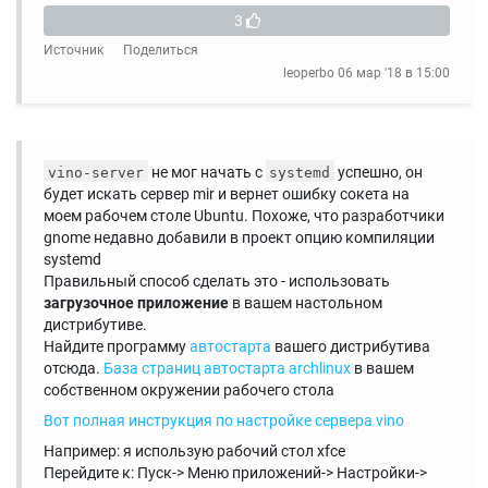
3
Источник
Поделиться
leoperbo
06 мар '18 в 15:00
не мог начать с
успешно, он
vino-server
systemd
будет искать сервер mir и вернет ошибку сокета на
моем рабочем столе Ubuntu. Похоже, что разработчики
gnome недавно добавили в проект опцию компиляции
systemd
Правильный способ сделать это - использовать
загрузочное приложение
в вашем настольном
дистрибутиве.
Найдите программу
автостарта
вашего дистрибутива
отсюда.
База страниц автостарта archlinux
в вашем
собственном окружении рабочего стола
Вот полная инструкция по настройке сервера vino
Например: я использую рабочий стол xfce
Перейдите к: Пуск-> Меню приложений-> Настройки->