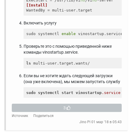
ExecStart
 = /usr/lib/vi
no
/vi
no
[Install]
WantedBy
Включить услугу
sudo systemctl 
enable
Проверьте это с помощью приведенной ниже
команды vinostartup.service.
ls
Если вы не хотите ждать следующей загрузки
(она уже включена), мы можем запустить службу
sudo
systemctl
start
vinostartup
.service
3
Источник
Поделиться
Jino Pl
01 мар '18 в 05:43