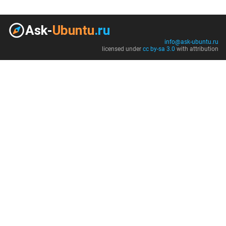
info@ask-ubuntu.ru
licensed under
cc by-sa 3.0
with attribution