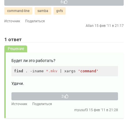
6
command-line
samba
gvfs
Источник
Поделиться
Allan
15 фев '11 в 21:17
1
ответ
Решение
Будет ли это работать?
find
 . -iname 
*.mkv
 | xargs 
'command'
Удачи.
3
Источник
Поделиться
myusuf3
15 фев '11 в 21:28