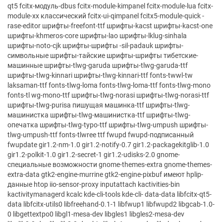
qt5 fcitx-модуль-dbus fcitx-module-kimpanel fcitx-module-lua fcitx-
module-xx классический fcitx-ui-qimpanel fcitx5-module-quick -
rase-editor шрифты-freefont-ttf шрифты-kacst шрифты-kacst-one
шрифты-khmeros-core шрифты-lao шрифты-lklug-sinhala
шрифты-noto-cjk шрифты-шрифты -sil-padauk шрифты-
символьные шрифты-тайские шрифты-шрифты тибетские-
машинные шрифты-tlwg-garuda шрифты-tlwg-garuda-ttf
шрифты-tlwg-kinnari шрифты-tlwg-kinnari-ttf fonts-twwl-tw
laksaman-ttf fonts-tlwg-loma fonts-tlwg-loma-ttf fonts-tlwg-mono
fonts-tl wg-mono-ttf шрифты-tlwg-norasi шрифты-tlwg-norasi-ttf
шрифты-tlwg-purisa пишущая машинка-ttf шрифты-tlwg-
машинистка шрифты-tlwg-машинистка-ttf шрифты-tlwg-
опечатка шрифты-tlwg-typo-ttf шрифты-tlwg-umpush шрифты-
tlwg-umpush-ttf fonts-tlwree ttf fwupd fwupd-подписанный
fwupdate gir1.2-nm-1.0 gir1.2-notify-0.7 gir1.2-packagekitglib-1.0
gir1.2-polkit-1.0 gir1.2-secret-1 gir1.2-udisks-2.0 gnome-
специальные возможности gnome-themes-extra gnome-themes-
extra-data gtk2-engine-murrine gtk2-engine-pixbuf имеют hplip-
данные htop iio-sensor-proxy inputattach kactivities-bin
kactivitymanagerd kcalc kde-cli-tools kde-cli- data-data libfcitx-qt5-
data libfcitx-utils0 libfreehand-0.1-1 libfwup1 libfwupd2 libgcab-1.0-
0 libgettextpo0 libgl1-mesa-dev libgles1 libgles2-mesa-dev