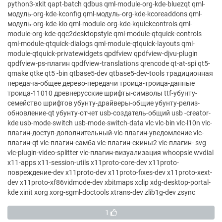
python3-xkit qapt-batch qdbus qml-module-org-kde-bluezqt qml-
модуль-org-kde-kconfig qml-модуль-org-kde-kcoreaddons qml-
модуль-org-kde-kio qml-module-org-kde-kquickcontrols qml-
module-org-kde-qqc2desktopstyle qml-module-qtquick-controls
qml-module-qtquick-dialogs qml-module-qtquick-layouts qml-
module-qtquick-privatewidgets qpdfview qpdfview-djvu-plugin
qpdfview-ps-плагин qpdfview-translations qrencode qt-at-spi qt5-
qmake qtke qt5 -bin qtbase5-dev qtbase5-dev-tools традиционная
передача-общее дерево-передачи троица-троица-данные
троица-11010 древнерусские шрифты-символы ttf-убунту-
семейство шрифтов убунту-драйверы-общие убунту-релиз-
обновление-qt убунту-отчет usb-создатель-общий usb -creator-
kde usb-mode-switch usb-mode-switch-data vlc vlc-bin vlc-l10n vlc-
плагин-доступ-дополнительный-vlc-плагин-уведомление vlc-
плагин-qt vlc-плагин-самба vlc-плагин-скины2 vlc-плагин- svg
vlc-plugin-video-splitter vlc-плагин-визуализация whoopsie wvdial
x11-apps x11-session-utils x11proto-core-dev x11proto-
повреждение-dev x11proto-dev x11proto-fixes-dev x11proto-xext-
dev x11proto-xf86vidmode-dev xbitmaps xclip xdg-desktop-portal-
kde xinit xorg xorg-sgml-doctools xtrans-dev zlib1g-dev zsync
1