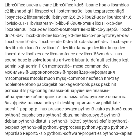
LibreOffice-впечатление LibreOffice-kde5 libsane-hpaio libsmbios-
c2 libsnapd-qt1 libspectre1 libstemmer0d libsuitesparseconfig5
libsynctex2 libteamdctl0 libtinyxml2.6.2v5 libu2f-udev libuniconf4.6
libvisio-0.1-1 libvisstream-lib-lib6-й библиотеки libx11-xcb-dev
libxapian30 libxau-dev libxcb-композитный0 libxcb-ущерб0 libxcb-
dri2-0-dev libxcb-dri3-dev libxcb-glx0-dev libxcb-присутствует-dev
libxcb-randr0-dev libxcb-render0-dev libxcb-shape0-dev libxcb-sync-
dev libxcb-xfixes0-dev libxcb1-dev libxdamage-dev libxdmcp-dev
libxext-dev libxfixes-dev libxshmfence-dev libxxf86vm-dev linux-
sound-base lp-solve lubuntu-artwork lubuntu-default-settings lxqt-
admin lxqt-admin-l10n memtest86+ mesa-common-dev
мобильный-широкополосный-провайдер-информация
mscompress mtools muon mysql-common neofetch nm-tray
noblenote ofono packagekit packagekit-tools pass pasbinit
pcmciautils pkg-config плазма-обнаружение плазмы-
обнаружение-общепринятая плазма-обнаружение-оснастка
бэк-фрейм-плазма policykit-desktop-привилегии polkit-kde-
agent-1 ppp pptp-linux presage pwgen python3-cairo python3-cups
python3-cupshelpers python3-dbus.mainloop.pyqt5 python3-
debian python3-distutils python3-lib2to3 python3-olefile python3-
pexpect python3-pil python3-ptyprocess python3-pyqt5 python3-
reportlab Report5 -sip python3-software-properties python3-xapian