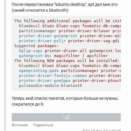
После переустановки "lubuntu-desktop", apt дал мне это
(синий относится к bluetooth):
The
following additional packages will be install
bluedevil
bluez bluez-cups foomatic-db-compress
partitionmanager
printer-driver-brlaser printer
printer-driver-gutenprint
printer-driver-m2300w
printer-driver-pxljr
printer-driver-sag-gdi pri
Suggested
packages:
hplip-cups
printer-driver-all gutenprint-locale
gutenprint-doc
magicfilter | apsfilter
The
following NEW packages will be installed:
bluedevil
bluez bluez-cups foomatic-db-compress
openprinting-ppds
partitionmanager printer-driv
printer-driver-foo2zjs-common
printer-driver-gu
printer-driver-pnm2ppa
printer-driver-ptouch pr
pulseaudio-module-bluetooth
Теперь мой список пакетов, которые больше не нужны,
сократился до 9;
1
Источник
Поделиться