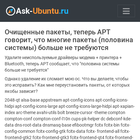
Очищенные пакеты, теперь APT
говорит, что многие пакеты (половина
системы) больше не требуются
Удалите неиспользуемые драйверы модема + принтера +
Bluetooth, теперь APT сообщает, что "половина системы
больше не требуется"
Однако удаление их сломает мою ос. Что вы делаете, чтобы
это исправить? Как мне переустановить пакеты, от которых
якобы зависит?
2048-qt alsa-base appstream apt-config-icons apt-config-icons-
hidpi apt-config-icons-large apt-config-icons-large-hidpi apt-xapian-
index arc-theme avahi-utils bolt breeze-cursor -theme compton
compton-conf compton-conf-l10n cups-pk-helper dc debconf-kde-
data dns-root-data dnsmasq-base efibootmgr fcitx fcitx-bin fcitx-
config-common fcitx-config-gtk fcitx-data fcitx- frontend-all fcitx-
frontend-gtk2 fcitx-frontend-gtk3 fcitx-frontend-qt4 fcitx-frontend-