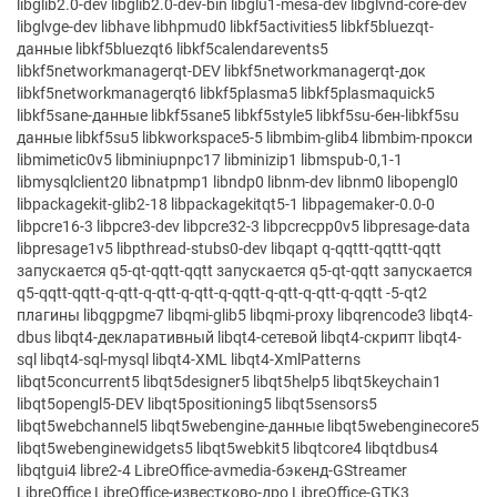
libglib2.0-dev libglib2.0-dev-bin libglu1-mesa-dev libglvnd-core-dev
libglvge-dev libhave libhpmud0 libkf5activities5 libkf5bluezqt-
данные libkf5bluezqt6 libkf5calendarevents5
libkf5networkmanagerqt-DEV libkf5networkmanagerqt-док
libkf5networkmanagerqt6 libkf5plasma5 libkf5plasmaquick5
libkf5sane-данные libkf5sane5 libkf5style5 libkf5su-бен-libkf5su
данные libkf5su5 libkworkspace5-5 libmbim-glib4 libmbim-прокси
libmimetic0v5 libminiupnpc17 libminizip1 libmspub-0,1-1
libmysqlclient20 libnatpmp1 libndp0 libnm-dev libnm0 libopengl0
libpackagekit-glib2-18 libpackagekitqt5-1 libpagemaker-0.0-0
libpcre16-3 libpcre3-dev libpcre32-3 libpcrecpp0v5 libpresage-data
libpresage1v5 libpthread-stubs0-dev libqapt q-qqttt-qqttt-qqtt
запускается q5-qt-qqtt-qqtt запускается q5-qt-qqtt запускается
q5-qqtt-qqtt-q-qtt-q-qtt-q-qtt-q-qqtt-q-qtt-q-qtt-q-qqtt -5-qt2
плагины libqgpgme7 libqmi-glib5 libqmi-proxy libqrencode3 libqt4-
dbus libqt4-декларативный libqt4-сетевой libqt4-скрипт libqt4-
sql libqt4-sql-mysql libqt4-XML libqt4-XmlPatterns
libqt5concurrent5 libqt5designer5 libqt5help5 libqt5keychain1
libqt5opengl5-DEV libqt5positioning5 libqt5sensors5
libqt5webchannel5 libqt5webengine-данные libqt5webenginecore5
libqt5webenginewidgets5 libqt5webkit5 libqtcore4 libqtdbus4
libqtgui4 libre2-4 LibreOffice-avmedia-бэкенд-GStreamer
LibreOffice LibreOffice-известково-дро LibreOffice-GTK3