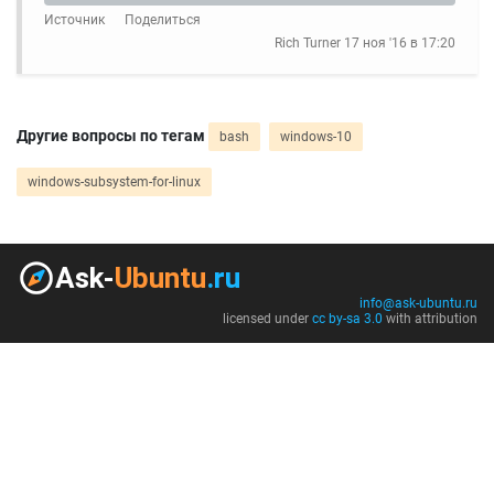
Источник
Поделиться
Rich Turner
17 ноя '16 в 17:20
Другие вопросы по тегам
bash
windows-10
windows-subsystem-for-linux
info@ask-ubuntu.ru
licensed under
cc by-sa 3.0
with attribution