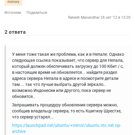
mirrors
Источник
Поделиться
Rakesh Manandhar
26 окт '12 в 13:20
2
ответа
У меня тоже такая же проблема, как и в Непале. Однако
следующая ссылка показывает, что сервер для Непала,
который должен обеспечивать загрузку до 100 Кбит / с,
в настоящее время не обновляется... найдите раздел
адреса сервера Непала в адресе и посмотрите детали
там.... так что лучше выбрать другой зеркало..
возможно Индонесии или другого, пока сервер не
обновится..
Запрашивать процедуру обновления сервера можно,
сообщив владельцу сервера, то есть Кшитизу Шрестхе,
что сервер устарел...
https://launchpad.net/ubuntu/+mirror/ubuntu.ntc.net.np-
archive